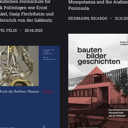
eutschen Hochschule für
Mesopotamia and the Arabia
ik Politologen wie Ernst
Peninsula.
kel, Ossip Flechtheim und
EICHMANN, RICARDO
31.10.2
Heinrich von der Gablentz.
G, FELIX
28.04.2023