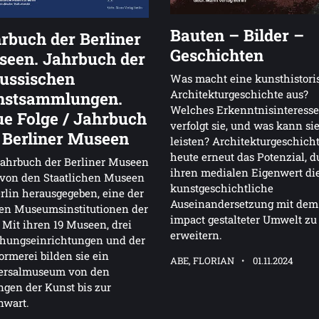
Bauten – Bilder –
rbuch der Berliner
Geschichten
een. Jahrbuch der
ussischen
Was macht eine kunsthistori
Architekturgeschichte aus?
nstsammlungen.
Welches Erkenntnisinteresse
e Folge / Jahrbuch
verfolgt sie, und was kann si
 Berliner Museen
leisten? Architekturgeschicht
heute erneut das Potenzial, 
Jahrbuch der Berliner Museen
ihren medialen Eigenwert di
 von den Staatlichen Museen
kunstgeschichtliche
rlin herausgegeben, eine der
Auseinandersetzung mit dem
en Museumsinstitutionen der
impact gestalteter Umwelt zu
 Mit ihren 19 Museen, drei
erweitern.
chungseinrichtungen und der
ormerei bilden sie ein
ABE, FLORIAN
01.11.2024
ersalmuseum von den
gen der Kunst bis zur
nwart.