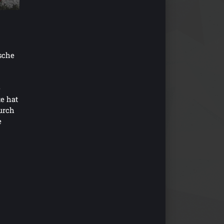
sche
e
e hat
durch
e