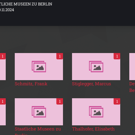
TLICHE MUSEEN ZU BERLIN
.11.2024
1
1
1
Schmitz, Frank
Stiglegger, Marcus
De
Be
1
1
1
Staatliche Museen zu
Thalhofer, Elisabeth