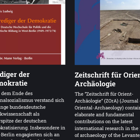
diger der
Zeitschrift für Orie
okratie
Archäologie
 dem Ende des
The “Zeitschrift für Orient-
nalsozialismus verstand sich
Archäologie“ (ZOrA) (Journal 
unge bundesdeutsche
Oriental-Archaeology) contai
ikwissenschaft als
elaborate and fundamental
spitze der deutschen
contributions on the latest
ratisierung. Insbesondere in
international research in the 
Berlin engagierten sich an
of archaeology of the Levante