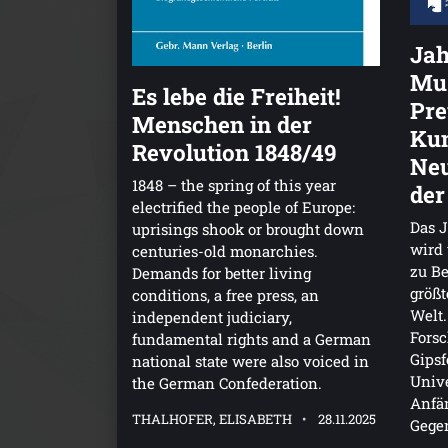
Jah
Mus
Es lebe die Freiheit!
Pre
Menschen in der
Ku
Revolution 1848/49
Neu
1848 – the spring of this year
der
electrified the people of Europe:
Das 
uprisings shook or brought down
wird
centuries-old monarchies.
zu Be
Demands for better living
größt
conditions, a free press, an
Welt.
independent judiciary,
Fors
fundamental rights and a German
Gipsf
national state were also voiced in
Univ
the German Confederation.
Anfän
THALHOFER, ELISABETH
28.11.2025
Gege