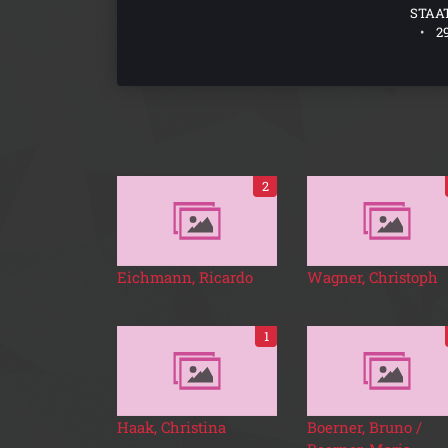
STAA
29
2
Eichmann, Ricardo
Wagner, Christoph
1
Haak, Christina
Boerner, Bruno /