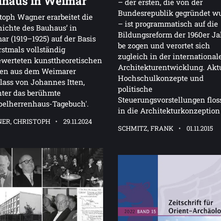
haus in Weimar
– der ersten, die von der
Bundesrepublik gegründet w
toph Wagner erarbeitet die
– ist programmatisch auf die
ichte des Bauhaus’ in
Bildungsreform der 1960er Ja
r (1919–1925) auf der Basis
be zogen und verortet sich
rstmals vollständig
zugleich in der international
werteten kunsttheoretischen
Architekturentwicklung. Akt
len aus dem Weimarer
Hochschulkonzepte und
ass von Johannes Itten,
politische
ter das berühmte
Steuerungsvorstellungen flos
pelherrenhaus-Tagebuch'.
in die Architekturkonzeption
ER, CHRISTOPH
29.11.2024
SCHMITZ, FRANK
01.11.2015