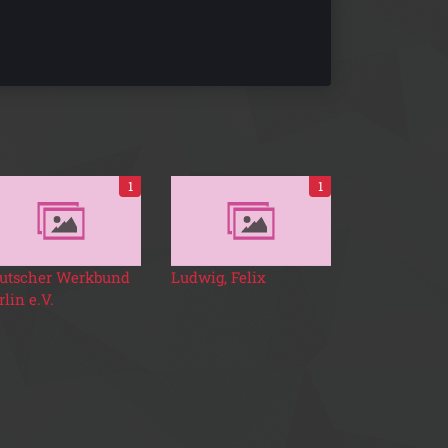
1
1
utscher Werkbund
Ludwig, Felix
rlin e.V.