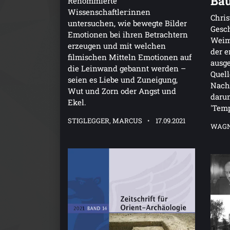
Bau
Renommierte
Wissenschaftler:innen
Chris
untersuchen, wie bewegte Bilder
Gesch
Emotionen bei ihren Betrachtern
Weima
erzeugen und mit welchen
der e
filmischen Mitteln Emotionen auf
ausge
die Leinwand gebannt werden –
Quel
seien es Liebe und Zuneigung,
Nachl
Wut und Zorn oder Angst und
darun
Ekel.
'Tem
STIGLEGGER, MARCUS
17.09.2021
WAGN