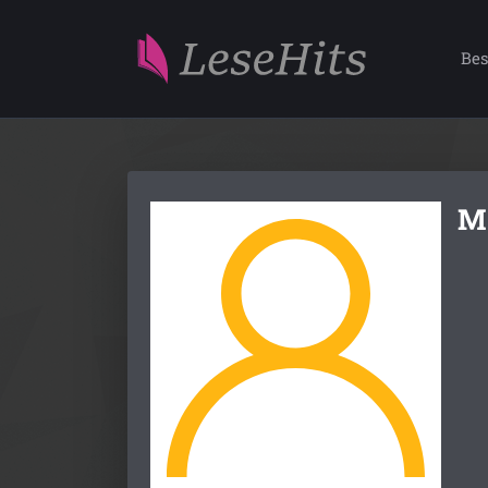
Bes
M