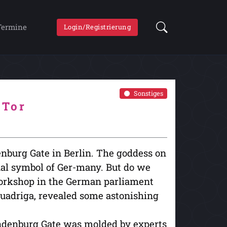
Termine
Login/Registrierung
Sonstiges
 Tor
nburg Gate in Berlin. The goddess on
ional symbol of Ger-many. But do we
workshop in the German parliament
Quadriga, revealed some astonishing
andenburg Gate was molded by experts