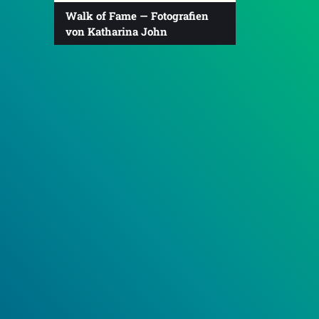
Walk of Fame — Fotografien
von Katharina John