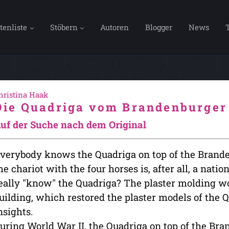
tenliste
Stöbern
Autoren
Blogger
News
hristina Haak
Die Quadriga vom Brandenburger
uf der Suche nach dem Original
verybody knows the Quadriga on top of the Brande
he chariot with the four horses is, after all, a nat
eally "know" the Quadriga? The plaster molding 
uilding, which restored the plaster models of the 
nsights.
uring World War II, the Quadriga on top of the Br