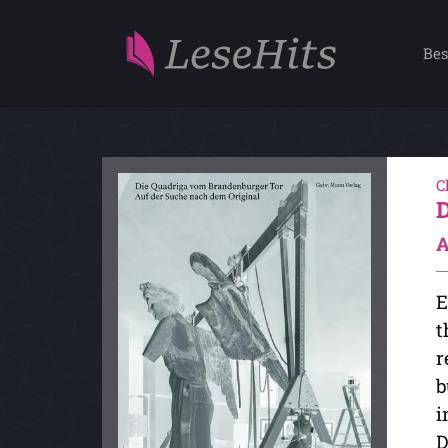
Bes
C
A
E
t
r
b
i
D