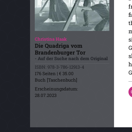
f
f
t
m
s
Christina Haak
Die Quadriga vom
G
Brandenburger Tor
s
- Auf der Suche nach dem Original
h
ISBN: 978-3-786-12913-4
G
176 Seiten | € 35.00
Buch [Taschenbuch]
Erscheinungsdatum:
28.07.2023