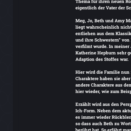
Thema für ihren neuen Rom
eigentlich der Vater der 
Meg, Jo, Beth und Amy M
liegt wahrscheinlich nicht
entliehen aus dem Klassik
und ihre Schwestern“ von 
verfilmt wurde. In meiner
Katherine Hepburn sehr ge
Adaption des Stoffes war.
Hier wird die Familie nun i
Charaktere haben sie aber
andere Charaktere aus de
hier wieder, wie zum Beis
Erzählt wird aus den Persp
Ich-Form. Neben dem aktu
es immer wieder Rückblend
so dass auch Beth zu Wo
berührt hat. So erfährt ma