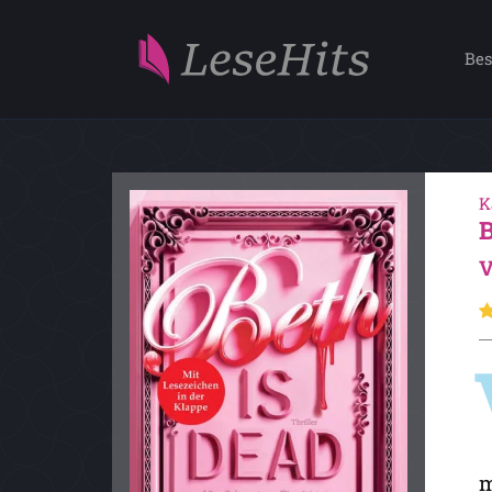
Bes
K
V
m