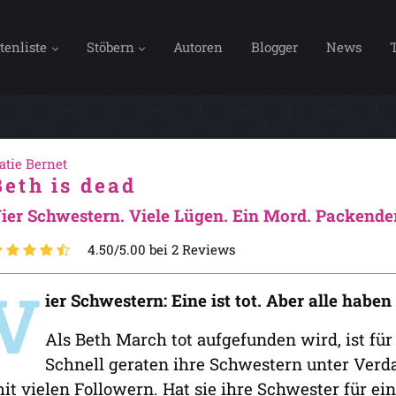
tenliste
Stöbern
Autoren
Blogger
News
atie Bernet
Beth is dead
ier Schwestern. Viele Lügen. Ein Mord. Packender
4.50/5.00 bei 2 Reviews
V
ier Schwestern: Eine ist tot. Aber alle habe
Als Beth March tot aufgefunden wird, ist für 
Schnell geraten ihre Schwestern unter Verda
it vielen Followern. Hat sie ihre Schwester für ei