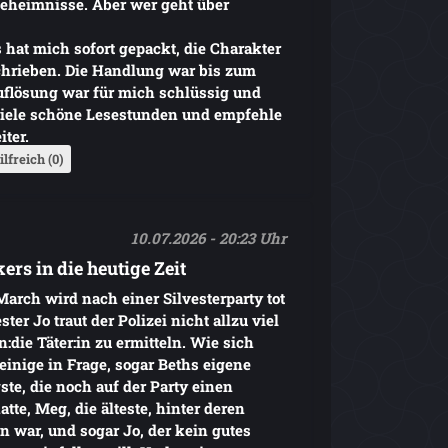
Geheimnisse. Aber wer geht über
 hat mich sofort gepackt, die Charakter
chrieben. Die Handlung war bis zum
flösung war für mich schlüssig und
e viele schöne Lesestunden und empfehle
iter.
ilfreich (0)
10.07.2026 - 20:23 Uhr
ers in die heutige Zeit
arch wird nach einer Silvesterparty tot
er Jo traut der Polizei nicht allzu viel
n:die Täter:in zu ermitteln. Wie sich
einige in Frage, sogar Beths eigene
te, die noch auf der Party einen
tte, Meg, die älteste, hinter deren
war, und sogar Jo, der kein gutes