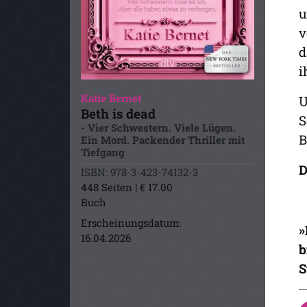
u
v
d
i
Katie Bernet
U
Beth is dead
S
- Vier Schwestern. Viele Lügen.
B
Ein Mord. Packender Thriller mit
Tiefgang
D
ISBN: 978-3-423-74132-3
448 Seiten | € 17.00
Buch
Erscheinungsdatum:
»
16.04.2026
b
S