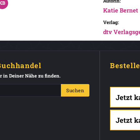
Autorin:
Katie Bernet
Verlag:
dtv Verlagsg
 Buchhandel
Bestell
 in Deiner Nähe zu finden.
Suchen
Jetzt 
Jetzt 