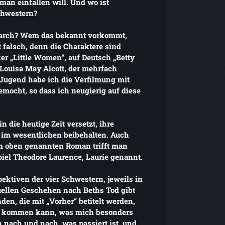
an einfallen will. Und wo ist
Schwestern?
arch? Wem das bekannt vorkommt,
 falsch, denn die Charaktere sind
er „Little Women“, auf Deutsch „Betty
Louisa May Alcott, der mehrfach
 Jugend habe ich die Verfilmung mit
mocht, so dass ich neugierig auf diese
n die heutige Zeit versetzt, ihre
 im wesentlichen beibehalten. Auch
m oben genannten Roman trifft man
piel Theodore Laurence, Laurie genannt.
ektiven der vier Schwestern, jeweils in
ellen Geschehen nach Beths Tod gibt
en, die mit „Vorher“ betitelt werden,
rt kommen kann, was mich besonders
n nach und nach, was passiert ist, und