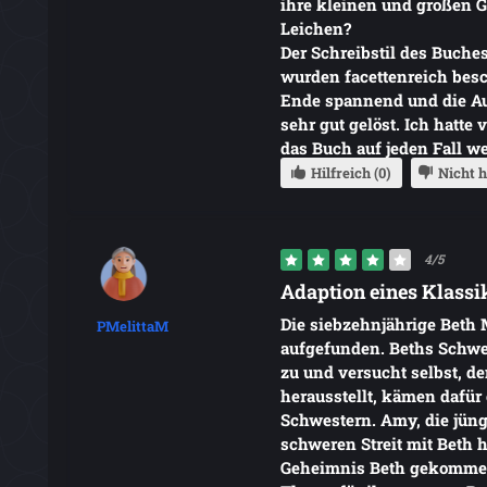
ihre kleinen und großen 
Leichen?
Der Schreibstil des Buches
wurden facettenreich bes
Ende spannend und die Au
sehr gut gelöst. Ich hatt
das Buch auf jeden Fall we
Hilfreich (0)
Nicht h
4/5
Adaption eines Klassik
Die siebzehnjährige Beth M
PMelittaM
aufgefunden. Beths Schwest
zu und versucht selbst, de
herausstellt, kämen dafür 
Schwestern. Amy, die jüngs
schweren Streit mit Beth ha
Geheimnis Beth gekommen 