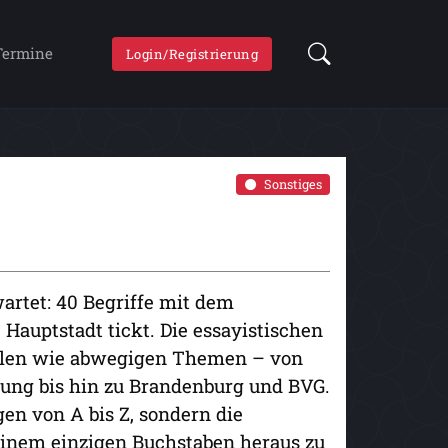
Termine
Login/Registrierung
Sonstiges
artet: 40 Begriffe mit dem
Hauptstadt tickt. Die essayistischen
alen wie abwegigen Themen – von
igung bis hin zu Brandenburg und BVG.
en von A bis Z, sondern die
inem einzigen Buchstaben heraus zu