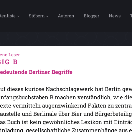
tenliste
Stöbern
Autoren
Blogger
News
rene Leser
BIG B
edeutende Berliner Begriffe
uf dieses kuriose Nachschlagewerk hat Berlin gew
nfangsbuchstaben B machen verständlich, wie die 
exte vermitteln augenzwinkernd Fakten zu zentr
austelle und Berlinale über Bier und Bürgerbeteil
as Buch ist kein gewöhnliches Lexikon mit Einträg
inladung, gesellschaftliche Zusammenhänge aus e