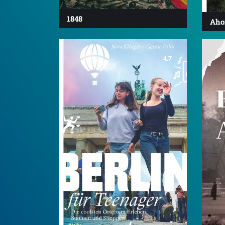
1848
Ahoi
4.7