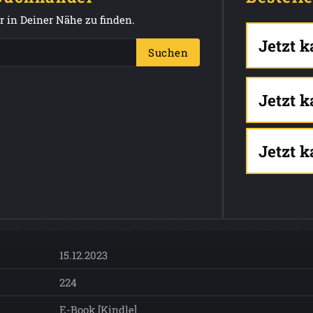
 in Deiner Nähe zu finden.
Jetzt 
Suchen
Jetzt 
Jetzt 
15.12.2023
224
E-Book [Kindle]