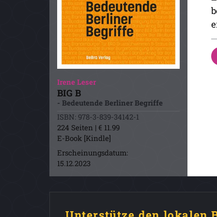
b
e
Irene Leser
BIG B
- Bedeutende Berliner Begriffe
ISBN: 978-3-839-34142-1
224 Seiten | € 11.99
E-Book [Kindle]
Erscheinungsdatum:
15.12.2023
Unterstütze den lokalen