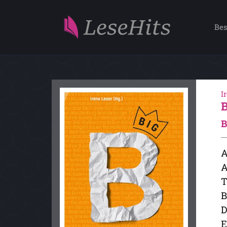
Bes
I
B
A
A
T
B
D
E