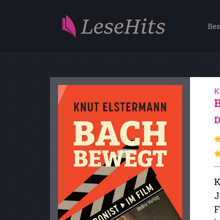
Bes
K
D
K
J
F