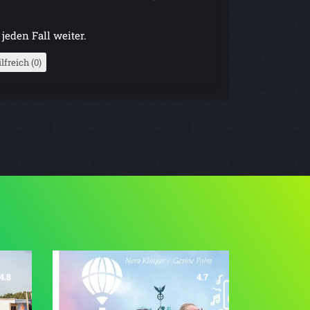
jeden Fall weiter.
lfreich (0)
4.8
4.7