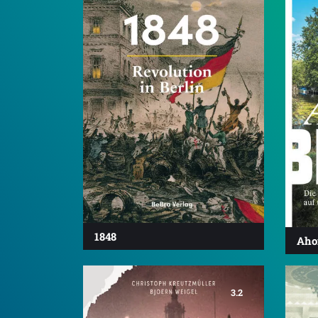
1848
Ahoi
3.2