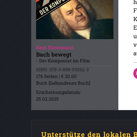
h
F
K
E
u
v
Knut Elstermann
a
Bach bewegt
- Der Komponist im Film
ISBN: 978-3-898-09262-3
176 Seiten | € 20.00
Buch [Gebundenes Buch]
Erscheinungsdatum:
25.02.2025
Unterstütze den lokalen