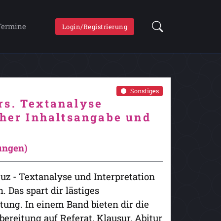
Termine
Login/Registrierung
Sonstiges
rs. Textanalyse
cher Inhaltsangabe und
rungen)
uz - Textanalyse und Interpretation
 Das spart dir lästiges
tung. In einem Band bieten dir die
reitung auf Referat, Klausur, Abitur