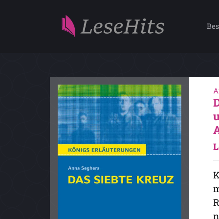
Bes
A
L
K
m
R
n