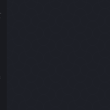
.
-
;