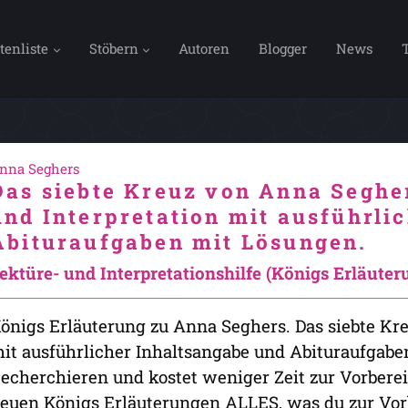
tenliste
Stöbern
Autoren
Blogger
News
nna Seghers
Das siebte Kreuz von Anna Seghe
und Interpretation mit ausführli
Abituraufgaben mit Lösungen.
ektüre- und Interpretationshilfe (Königs Erläute
önigs Erläuterung zu Anna Seghers. Das siebte Kre
it ausführlicher Inhaltsangabe und Abituraufgaben.
echerchieren und kostet weniger Zeit zur Vorberei
euen Königs Erläuterungen ALLES, was du zur Vorbe