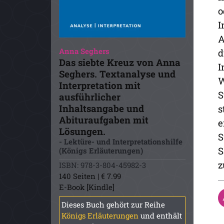
o
I
A
Anna Seghers
d
Das siebte Kreuz von Anna
I
Seghers. Textanalyse und
W
Interpretation mit
S
ausführlicher
Inhaltsangabe und
s
Abituraufgaben mit
e
Lösungen.
S
- Lektüre- und Interpretationshilfe
S
(Königs Erläuterungen)
z
ISBN: 978-3-804-45982-3
140 Seiten | € 7.99
E-Book [Kindle]
Dieses Buch gehört zur Reihe
Königs Erläuterungen
und enthält