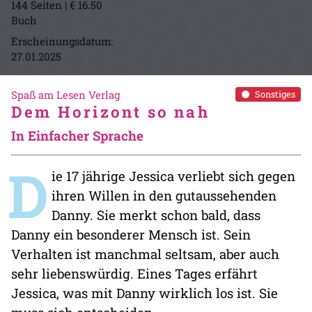
144 Seiten | € 16.50
Buch
Erscheinungsdatum:
27.01.2025
Spaß am Lesen Verlag
Sonstiges
Dem Horizont so nah
In Einfacher Sprache
D
ie 17 jährige Jessica verliebt sich gegen
ihren Willen in den gutaussehenden
Danny. Sie merkt schon bald, dass
Danny ein besonderer Mensch ist. Sein
Verhalten ist manchmal seltsam, aber auch
sehr liebenswürdig. Eines Tages erfährt
Jessica, was mit Danny wirklich los ist. Sie