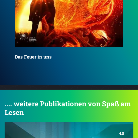
Dei
Das Joshua Profil
.... weitere Publikationen von Spaß am
Lesen
4.8