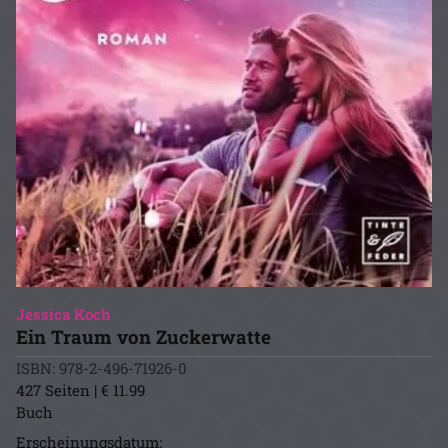
Jessica Koch
Ein Traum von Zuckerwatte
ISBN: 978-2-496-71926-0
427 Seiten | € 11.99
Buch
Erscheinungsdatum: