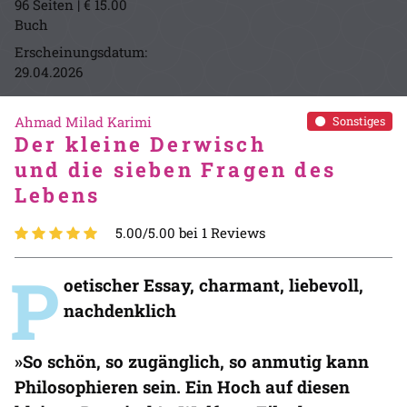
96 Seiten | € 15.00
Buch
Erscheinungsdatum:
29.04.2026
Ahmad Milad Karimi
Sonstiges
Der kleine Derwisch
und die sieben Fragen des
Lebens
5.00/5.00 bei 1 Reviews
P
oetischer Essay, charmant, liebevoll,
nachdenklich
»So schön, so zugänglich, so anmutig kann
Philosophieren sein. Ein Hoch auf diesen