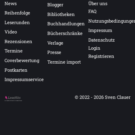
News
Über uns
Blogger
FAQ
Reihenfolge
Bibliotheken
Nutzungsbedingunge
Leserunden
Buchhandlungen
Impressum
Video
Bücherschränke
Datenschutz
Rezensionen
Verlage
Login
Termine
Presse
Registrieren
Coverbewertung
Termine import
Postkarten
Impressumservice
© 2022 - 2026
Sven Clauer
Auf LeseHits.de findest Du die besten Bücher.