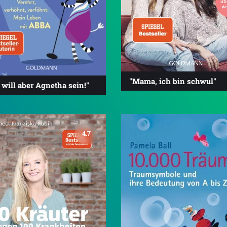
"Mama, ich bin schwul"
 will aber Agnetha sein!"
4.7