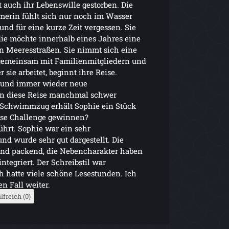
 auch ihr Lebenswille gestorben. Die
merin fühlt sich nur noch im Wasser
und für eine kurze Zeit vergessen. Sie
 die möchte innerhalb eines Jahres eine
en Meeresstraßen. Sie nimmt sich eine
 gemeinsam mit Familienmitgliedern und
 sie arbeitet, beginnt ihre Reise.
t und immer wieder neue
n diese Reise manchmal schwer
m Schwimmzug erhält Sophie ein Stück
ese Challenge gewinnen?
ührt. Sophie war ein sehr
und wurde sehr gut dargestellt. Die
nd packend, die Nebencharakter haben
ntegriert. Der Schreibstil war
 hatte viele schöne Lesestunden. Ich
n Fall weiter.
lfreich (0)