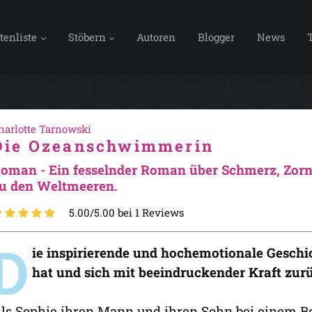
tenliste
Stöbern
Autoren
Blogger
News
harlotte Tarnowski
Die Ozeanschwimmerin
oman - Ein fesselnder Roman über Schmerz, Zorn
u den Weltmeeren.
5.00/5.00 bei 1 Reviews
D
ie inspirierende und hochemotionale Geschich
hat und sich mit beeindruckender Kraft zur
ls Sophie ihren Mann und ihren Sohn bei einem Boo