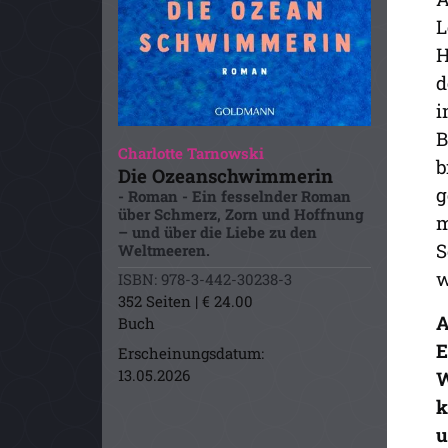
L
H
d
i
B
Charlotte Tarnowski
b
Die Ozeanschwimmerin
g
- Roman - Ein fesselnder Roman
über Schmerz, Zorn und Hoffnung
m
– und über die Liebe zu den
S
Weltmeeren.
w
ISBN: 978-3-442-30238-3
352 Seiten | € 24.00
A
Buch
E
Erscheinungsdatum:
13.05.2026
W
k
u