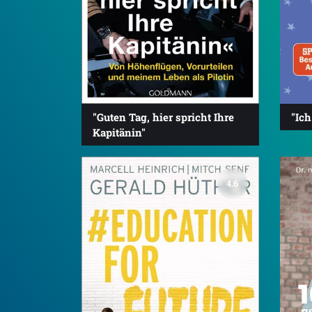
"Guten Tag, hier spricht Ihre
"Ich
Kapitänin"
4.6