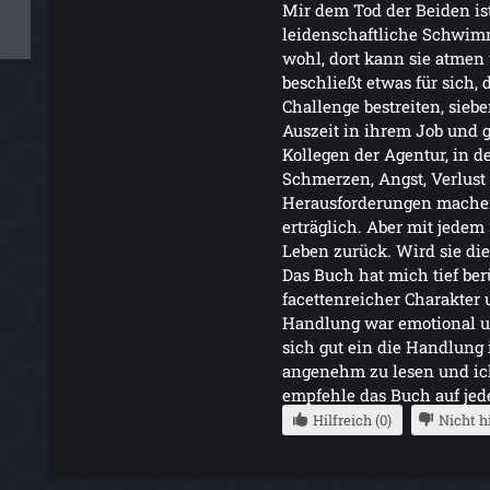
Mir dem Tod der Beiden ist
leidenschaftliche Schwim
wohl, dort kann sie atmen 
beschließt etwas für sich,
Challenge bestreiten, sieb
Auszeit in ihrem Job und
Kollegen der Agentur, in der
Schmerzen, Angst, Verlus
Herausforderungen mache
erträglich. Aber mit jede
Leben zurück. Wird sie di
Das Buch hat mich tief ber
facettenreicher Charakter 
Handlung war emotional u
sich gut ein die Handlung i
angenehm zu lesen und ich
empfehle das Buch auf jede
Hilfreich (0)
Nicht hi