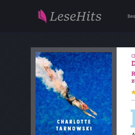
Bes
C
R
z
A