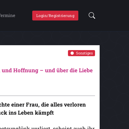
Termine
Login/Registrierung
Sonstiges
 und Hoffnung – und über die Liebe
te einer Frau, die alles verloren
ück ins Leben kämpft
tsunglück verliert, scheint auch ihr