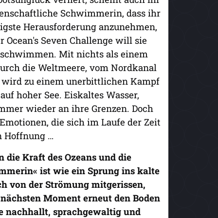
denschaftliche Schwimmerin, dass ihr
altigste Herausforderung anzunehmen,
 Ocean's Seven Challenge will sie
hschwimmen. Mit nichts als einem
 durch die Weltmeere, vom Nordkanal
e wird zu einem unerbittlichen Kampf
auf hoher See. Eiskaltes Wasser,
immer wieder an ihre Grenzen. Doch
otionen, die sich im Laufe der Zeit
n Hoffnung …
n die Kraft des Ozeans und die
merin« ist wie ein Sprung ins kalte
ch von der Strömung mitgerissen,
 nächsten Moment erneut den Boden
e nachhallt, sprachgewaltig und