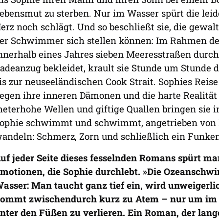
ebensmut zu sterben. Nur im Wasser spürt die lei
erz noch schlägt. Und so beschließt sie, die gew
er Schwimmer sich stellen können: Im Rahmen der
nnerhalb eines Jahres sieben Meeresstraßen durc
adeanzug bekleidet, krault sie Stunde um Stunde
is zur neuseeländischen Cook Strait. Sophies Reis
egen ihre inneren Dämonen und die harte Realität 
eterhohe Wellen und giftige Quallen bringen sie 
ophie schwimmt und schwimmt, angetrieben von Em
andeln: Schmerz, Zorn und schließlich ein Funke
uf jeder Seite dieses fesselnden Romans spürt ma
motionen, die Sophie durchlebt. »Die Ozeanschwim
asser: Man taucht ganz tief ein, wird unweigerli
ommt zwischendurch kurz zu Atem – nur um im
nter den Füßen zu verlieren. Ein Roman, der lang