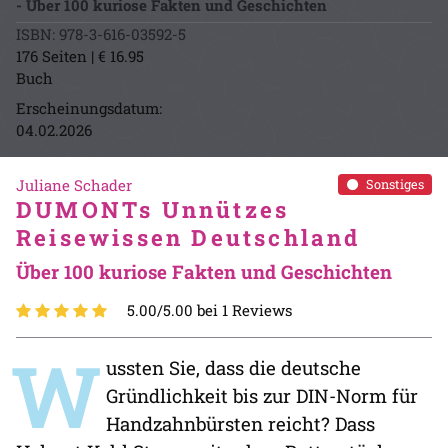
- Über 100 kuriose Fakten und Geschichten
ISBN: 978-3-616-03592-5
176 Seiten | € 16.95
Buch
Erscheinungsdatum:
04.02.2026
Juliane Schader
Sonstiges
DUMONTs Unnützes
Reisewissen Deutschland
Über 100 kuriose Fakten und Geschichten
5.00/5.00 bei 1 Reviews
W
ussten Sie, dass die deutsche
Gründlichkeit bis zur DIN-Norm für
Handzahnbürsten reicht? Dass