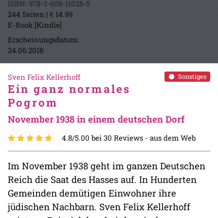
ISBN: 978-3-608-11026-5
244 Seiten | € 14.99
E-Book [Kindle]
Erscheinungsdatum:
24.06.2018
Sven Felix Kellerhoff
Sonstiges
Ein ganz normales
Pogrom
November 1938 in einem deutschen Dorf
4.8/5.00 bei 30 Reviews -
aus dem Web
Im November 1938 geht im ganzen Deutschen
Reich die Saat des Hasses auf. In Hunderten
Gemeinden demütigen Einwohner ihre
jüdischen Nachbarn. Sven Felix Kellerhoff