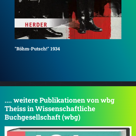
Anschlag auf Olympia
Das
.... weitere Publikationen von wbg
Theiss in Wissenschaftliche
Buchgesellschaft (wbg)