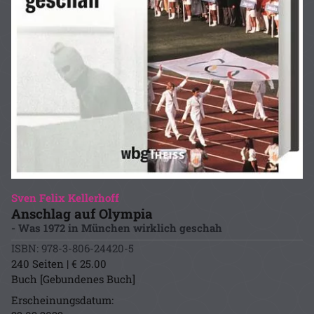
Sven Felix Kellerhoff
Anschlag auf Olympia
- Was 1972 in München wirklich geschah
ISBN: 978-3-806-24420-5
240 Seiten | € 25.00
Buch [Gebundenes Buch]
Erscheinungsdatum: