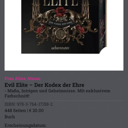
Frau Aline Atman
Evil Elite – Der Kodex der Ehre
- Mafia, Intrigen und Geheimnisse. Mit exklusivem
Farbschnitt!
ISBN: 978-3-764-17158-2
448 Seiten | € 20.00
Buch
Erscheinungsdatum: