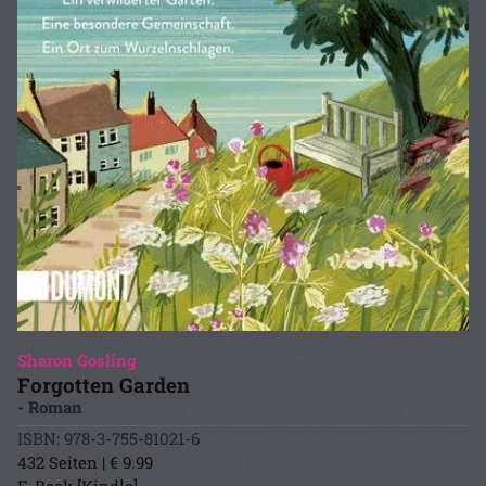
Sharon Gosling
Forgotten Garden
- Roman
ISBN: 978-3-755-81021-6
432 Seiten | € 9.99