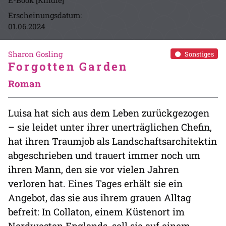
E-Book [Kindle]
Erscheinungsdatum:
01.06.2024
Sharon Gosling
Sonstiges
Forgotten Garden
Roman
Luisa hat sich aus dem Leben zurückgezogen
– sie leidet unter ihrer unerträglichen Chefin,
hat ihren Traumjob als Landschaftsarchitektin
abgeschrieben und trauert immer noch um
ihren Mann, den sie vor vielen Jahren
verloren hat. Eines Tages erhält sie ein
Angebot, das sie aus ihrem grauen Alltag
befreit: In Collaton, einem Küstenort im
Nordwesten Englands, soll sie auf einem