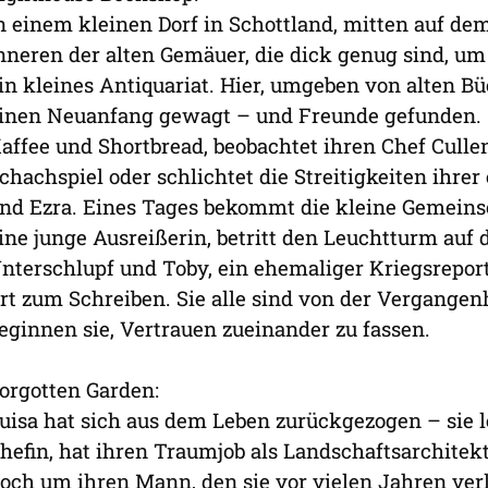
n einem kleinen Dorf in Schottland, mitten auf de
nneren der alten Gemäuer, die dick genug sind, um 
in kleines Antiquariat. Hier, umgeben von alten B
inen Neuanfang gewagt – und Freunde gefunden. Si
affee und Shortbread, beobachtet ihren Chef Cull
chachspiel oder schlichtet die Streitigkeiten ih
nd Ezra. Eines Tages bekommt die kleine Gemeinsc
ine junge Ausreißerin, betritt den Leuchtturm auf
nterschlupf und Toby, ein ehemaliger Kriegsreport
rt zum Schreiben. Sie alle sind von der Vergangenh
eginnen sie, Vertrauen zueinander zu fassen.
orgotten Garden:
uisa hat sich aus dem Leben zurückgezogen – sie l
hefin, hat ihren Traumjob als Landschaftsarchite
och um ihren Mann, den sie vor vielen Jahren verlo