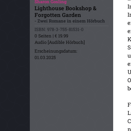
Sharon Gosling
I
Lighthouse Bookshop &
I
Forgotten Garden
- Zwei Romane in einem Hörbuch
e
ISBN: 978-3-755-81531-0
e
0 Seiten | € 19.99
K
Audio [Audible Hörbuch]
S
Erscheinungsdatum:
u
01.03.2025
e
U
O
b
F
L
C
n