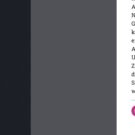
A
N
G
k
e
A
U
Z
d
S