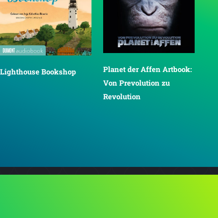
Planet der Affen Artbook:
Lighthouse Bookshop
Von Prevolution zu
Revolution