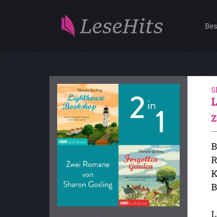
Bes
S
Z
B
R
K
B
L