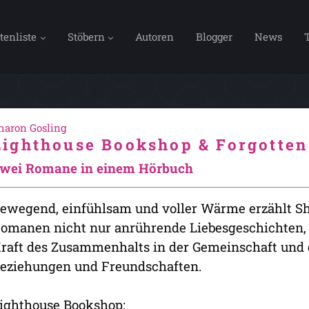
tenliste
Stöbern
Autoren
Blogger
News
haron Gosling
Lighthouse Bookshop & Forgotten
wei Romane in einem Hörbuch
ewegend, einfühlsam und voller Wärme erzählt Sh
omanen nicht nur anrührende Liebesgeschichten,
raft des Zusammenhalts in der Gemeinschaft und 
eziehungen und Freundschaften.
ighthouse Bookshop: