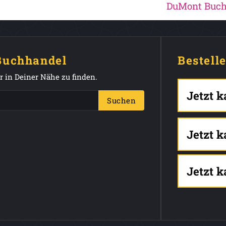
DuMont Buch
 Buchhandel
Bestell
 in Deiner Nähe zu finden.
Jetzt 
Suchen
Jetzt 
Jetzt 