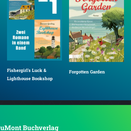
Fishergirl's Luck &
Forgotten Garden
Lighthouse Bookshop
n DuMont Buchverlag