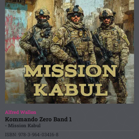
Alfred Wallon
Kommando Zero Band 1
- Mission Kabul
ISBN: 978-3-964-03416-8