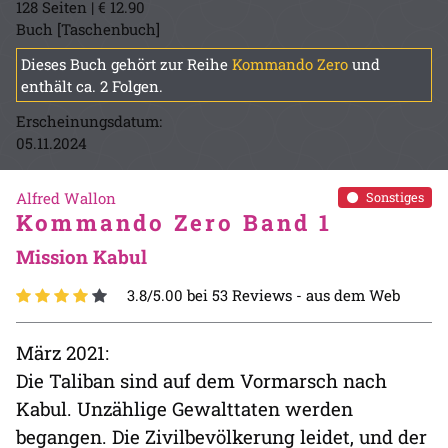
128 Seiten | € 12.90
Buch [Taschenbuch]
Dieses Buch gehört zur Reihe
Kommando Zero
und
enthält ca. 2 Folgen.
Erscheinungsdatum:
05.11.2024
Alfred Wallon
Sonstiges
Kommando Zero Band 1
Mission Kabul
3.8/5.00 bei 53 Reviews -
aus dem Web
März 2021:
Die Taliban sind auf dem Vormarsch nach
Kabul. Unzählige Gewalttaten werden
begangen. Die Zivilbevölkerung leidet, und der