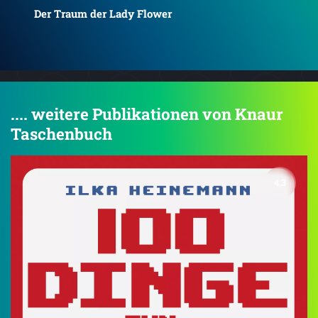
Die Liebe der Lady River
Lim
.... weitere Publikationen von Knaur
Taschenbuch
4.3