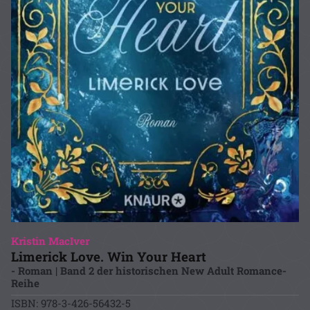
Kristin MacIver
Limerick Love. Win Your Heart
- Roman | Band 2 der historischen New Adult Romance-
Reihe
ISBN: 978-3-426-56432-5