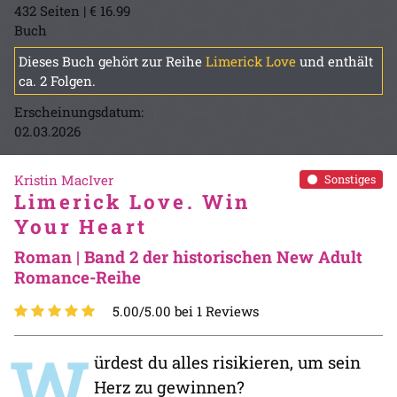
432 Seiten | € 16.99
Buch
Dieses Buch gehört zur Reihe
Limerick Love
und enthält
ca. 2 Folgen.
Erscheinungsdatum:
02.03.2026
Kristin MacIver
Sonstiges
Limerick Love. Win
Your Heart
Roman | Band 2 der historischen New Adult
Romance-Reihe
5.00/5.00 bei 1 Reviews
W
ürdest du alles risikieren, um sein
Herz zu gewinnen?