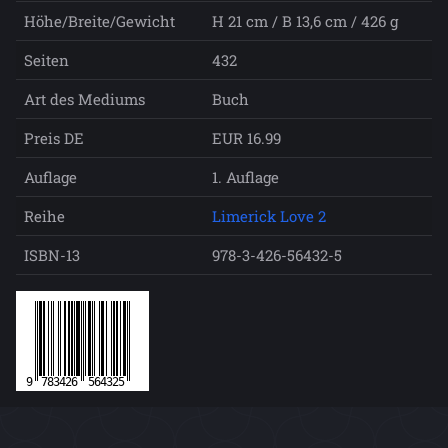
Höhe/Breite/Gewicht
H 21 cm / B 13,6 cm / 426 g
Seiten
432
Art des Mediums
Buch
Preis DE
EUR 16.99
Auflage
1. Auflage
Reihe
Limerick Love 2
ISBN-13
978-3-426-56432-5