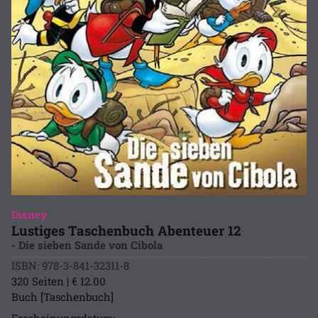
Disney
Lustiges Taschenbuch Abenteuer 12
- Die sieben Sande von Cibola
ISBN: 978-3-841-32311-8
320 Seiten | € 12.00
Buch [Taschenbuch]
Erscheinungsdatum: