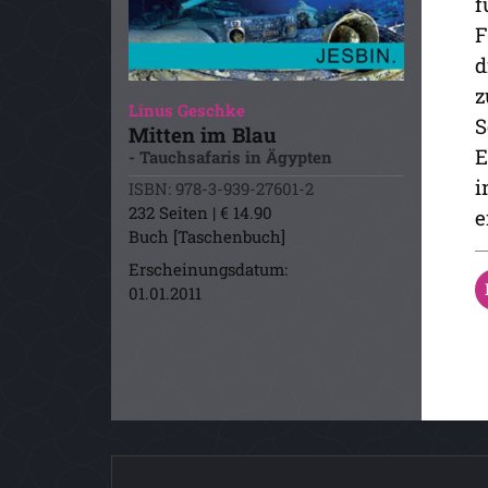
f
F
d
z
Linus Geschke
S
Mitten im Blau
E
- Tauchsafaris in Ägypten
i
ISBN: 978-3-939-27601-2
232 Seiten | € 14.90
e
Buch [Taschenbuch]
Erscheinungsdatum:
01.01.2011