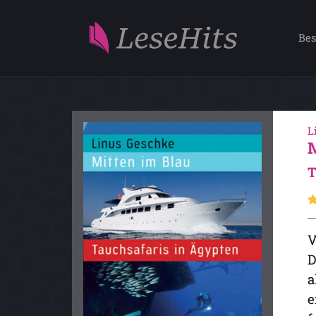
Bes
L
T
V
D
a
e