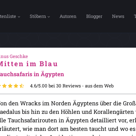
tenliste
Stöbern
Autoren
Blogger
News
inus Geschke
Mitten im Blau
auchsafaris in Ägypten
4.6/5.00 bei 30 Reviews -
aus dem Web
on den Wracks im Norden Ägyptens über die Großf
aedalus bis hin zu den Höhlen und Korallengärten 
lle Tauchsafarirouten in Ägypten detailliert vor, e
rläutert, wie man dort am besten taucht und wo es 