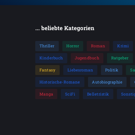
... beliebte Kategorien
Thriller
Horror
Roman
Krimi
Kinderbuch
Jugendbuch
Ratgeber
Fantasy
Liebesroman
Politik
S
Historische-Romane
Autobiographie
Manga
SciFi
Belletristik
Sonsti