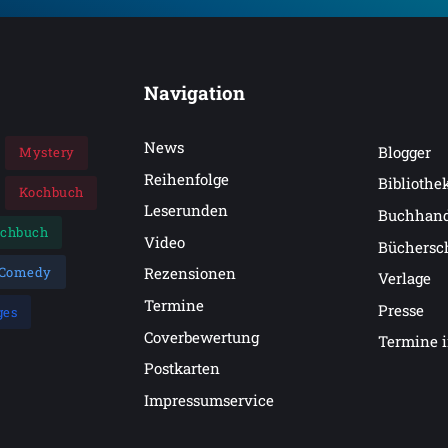
Navigation
News
Blogger
Mystery
Reihenfolge
Bibliothe
Kochbuch
Leserunden
Buchhan
achbuch
Video
Büchersc
Comedy
Rezensionen
Verlage
Termine
Presse
ges
Coverbewertung
Termine 
Postkarten
Impressumservice