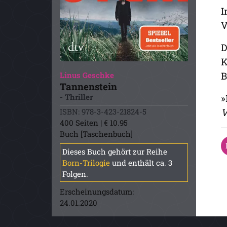
I
V
D
K
B
Linus Geschke
Tannenstein
- Thriller
»
V
ISBN: 978-3-423-21824-5
400 Seiten | € 10.95
Buch [Taschenbuch]
Dieses Buch gehört zur Reihe
Born-Trilogie
und enthält ca. 3
Folgen.
Erscheinungsdatum:
24.01.2020