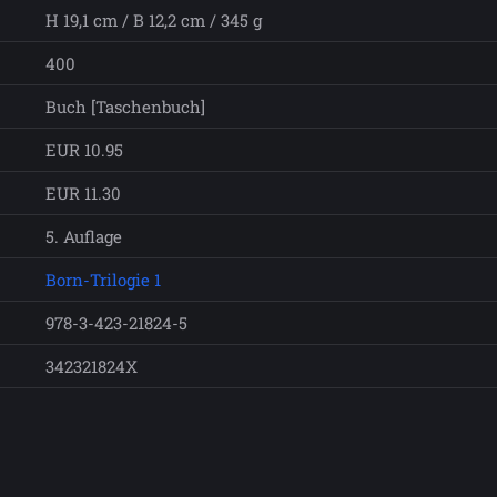
H 19,1 cm / B 12,2 cm / 345 g
400
Buch [Taschenbuch]
EUR 10.95
EUR 11.30
5. Auflage
Born-Trilogie 1
978-3-423-21824-5
342321824X