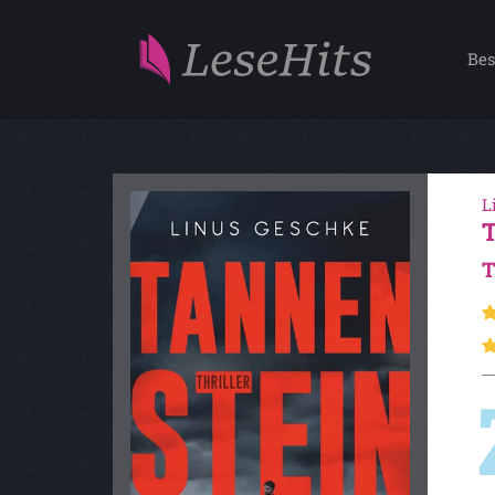
Bes
L
T