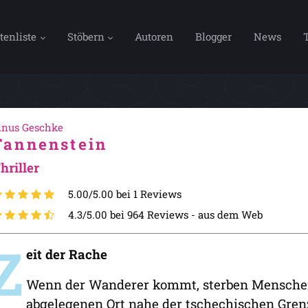
tenliste
Stöbern
Autoren
Blogger
News
inus Geschke
Tannenstein
hriller
5.00/5.00 bei 1 Reviews
4.3/5.00 bei 964 Reviews -
aus dem Web
Z
eit der Rache
Wenn der Wanderer kommt, sterben Menschen.
abgelegenen Ort nahe der tschechischen Gren