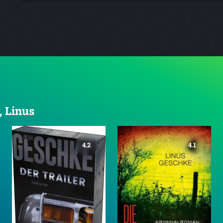
, Linus
4.2
4.1