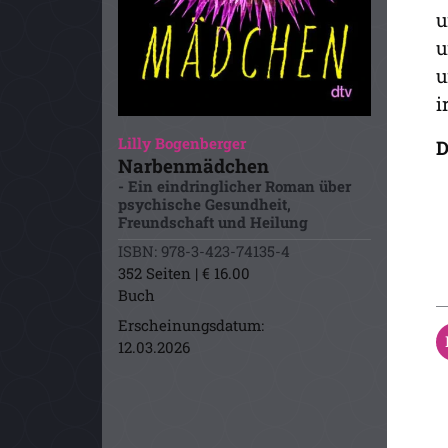
u
u
u
i
Lilly Bogenberger
D
Narbenmädchen
- Ein eindringlicher Roman über
psychische Gesundheit,
Freundschaft und Heilung
ISBN: 978-3-423-74135-4
352 Seiten | € 16.00
Buch
Erscheinungsdatum:
12.03.2026