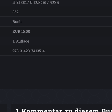
H 21 cm / B 13,6 cm / 435 g
352
Buch
EUR 16.00
1. Auflage
978-3-423-74135-4
1 Kommentar zu diesem Bu