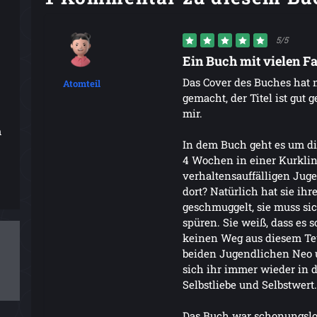
5/5
Ein Buch mit vielen Fa
Das Cover des Buches hat m
Atomteil
gemacht, der Titel ist gut 
mir.
m
In dem Buch geht es um die
4 Wochen in einer Kurklin
verhaltensauffälligen Juge
dort? Natürlich hat sie ihr
geschmuggelt, sie muss si
spüren. Sie weiß, dass es 
keinen Weg aus diesem Teuf
beiden Jugendlichen Neo u
sich ihr immer wieder in 
Selbstliebe und Selbstwert.
Das Buch war schonungslo