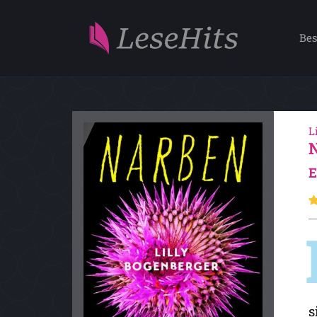
Bes
L
E
s