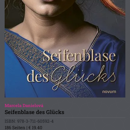
Marcela Danielová
Seifenblase des Glücks
ISBN: 978-3-711-60592-4
186 Seiten | € 19.40