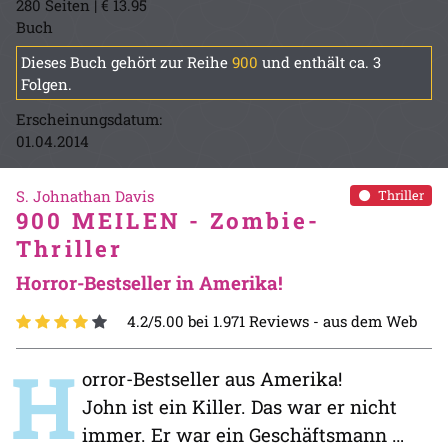
280 Seiten | € 13.95
Buch
Dieses Buch gehört zur Reihe
900
und enthält ca. 3
Folgen.
Erscheinungsdatum:
01.04.2014
S. Johnathan Davis
Thriller
900 MEILEN - Zombie-
Thriller
Horror-Bestseller in Amerika!
4.2/5.00 bei 1.971 Reviews -
aus dem Web
H
orror-Bestseller aus Amerika!
John ist ein Killer. Das war er nicht
immer. Er war ein Geschäftsmann …