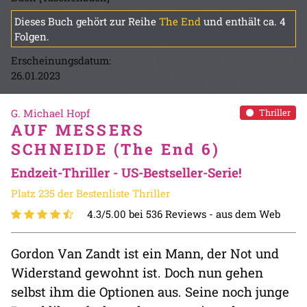
Dieses Buch gehört zur Reihe
The End
und enthält ca. 4
Folgen.
Erscheinungsdatum:
26.01.2023
G. Michael Hopf
Thriller
AUF MESSERS
SCHNEIDE (The End 6)
Endzeit-Thriller - US-Bestseller-Serie!
Platz 235 der Bestenliste Thriller
4.3/5.00 bei 536 Reviews -
aus dem Web
Gordon Van Zandt ist ein Mann, der Not und
Widerstand gewohnt ist. Doch nun gehen
selbst ihm die Optionen aus. Seine noch junge