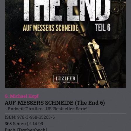
G. Michael Hopf
AUF MESSERS SCHNEIDE (The End 6)
- Endzeit-Thriller - US-Bestseller-Serie!
ISBN: 978-3-958-35263-6
368 Seiten | € 14.95
Buch [Taschenbuch]