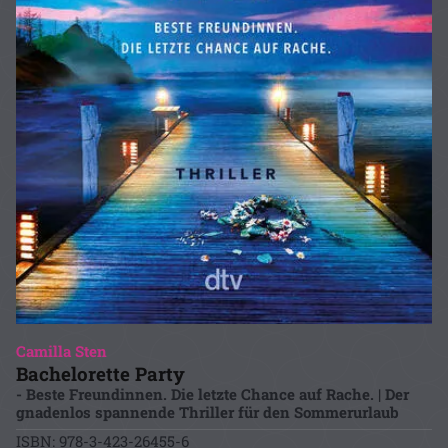
Camilla Sten
Bachelorette Party
- Beste Freundinnen. Die letzte Chance auf Rache. | Der
gnadenlos spannende Thriller für den Sommerurlaub
ISBN: 978-3-423-26455-6