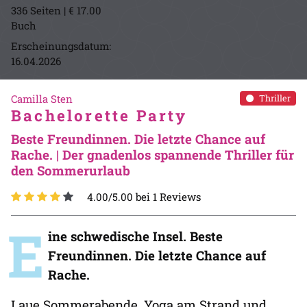
336 Seiten | € 17.00
Buch
Erscheinungsdatum:
16.04.2026
Camilla Sten
Thriller
Bachelorette Party
Beste Freundinnen. Die letzte Chance auf
Rache. | Der gnadenlos spannende Thriller für
den Sommerurlaub
4.00/5.00 bei 1 Reviews
E
ine schwedische Insel. Beste
Freundinnen. Die letzte Chance auf
Rache.
Laue Sommerabende, Yoga am Strand und