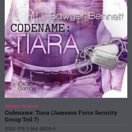
Sawyer Bennett
Codename: Tiara (Jameson Force Security
Group Teil 7)
ISBN: 978-3-864-95539-6