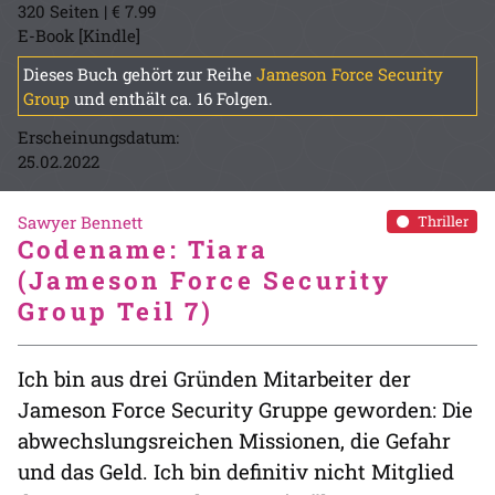
320 Seiten | € 7.99
E-Book [Kindle]
Dieses Buch gehört zur Reihe
Jameson Force Security
Group
und enthält ca. 16 Folgen.
Erscheinungsdatum:
25.02.2022
Sawyer Bennett
Thriller
Codename: Tiara
(Jameson Force Security
Group Teil 7)
Ich bin aus drei Gründen Mitarbeiter der
Jameson Force Security Gruppe geworden: Die
abwechslungsreichen Missionen, die Gefahr
und das Geld. Ich bin definitiv nicht Mitglied