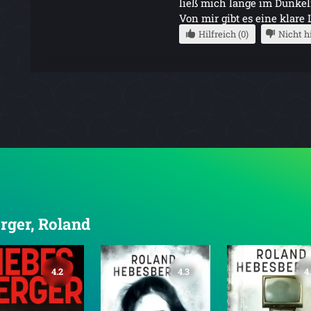
ließ mich lange im Dunkel
Von mir gibt es eine kla
Hilfreich (0)
Nicht hi
erger, Roland
4.2
4.3
4