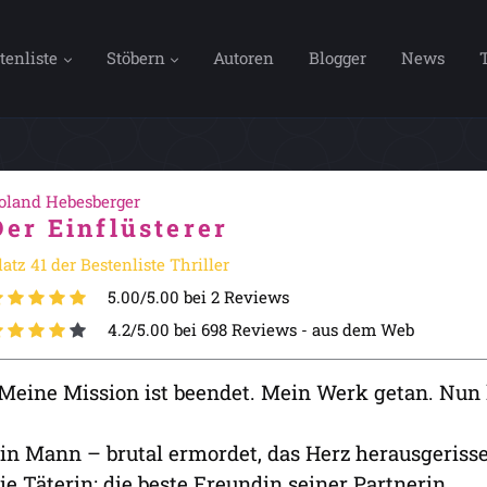
tenliste
Stöbern
Autoren
Blogger
News
oland Hebesberger
Der Einflüsterer
latz 41 der Bestenliste Thriller
5.00/5.00 bei 2 Reviews
4.2/5.00 bei 698 Reviews -
aus dem Web
Meine Mission ist beendet. Mein Werk getan. Nun
in Mann – brutal ermordet, das Herz herausgeriss
ie Täterin: die beste Freundin seiner Partnerin.