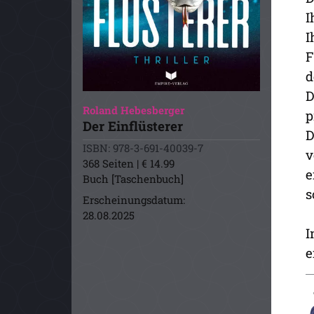
I
I
F
d
D
Roland Hebesberger
p
Der Einflüsterer
D
ISBN: 978-3-691-40039-7
v
368 Seiten | € 14.99
e
Buch [Taschenbuch]
s
Erscheinungsdatum:
28.08.2025
I
e