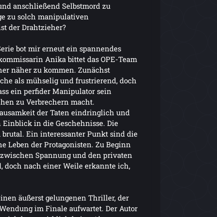
und anschließend Selbstmord zu
age zu solch manipulativen
t der Drahtzieher?
Serie bot mir erneut ein spannendes
kommissarin Anika bittet das OPE-Team
her näher zu kommen. Zunächst
uche als mühselig und frustrierend, doch
ass ein perfider Manipulator sein
hen zu Verbrechern macht.
rausamkeit der Taten eindringlich und
 Einblick in die Geschehnisse. Die
brutal. Ein interessanter Punkt sind die
he Leben der Protagonisten. Zu Beginn
 zwischen Spannung und den privaten
, doch nach einer Weile erkannte ich,
einen äußerst gelungenen Thriller, der
Wendung im Finale aufwartet. Der Autor