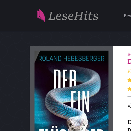
Bes
R
P
»
E
D