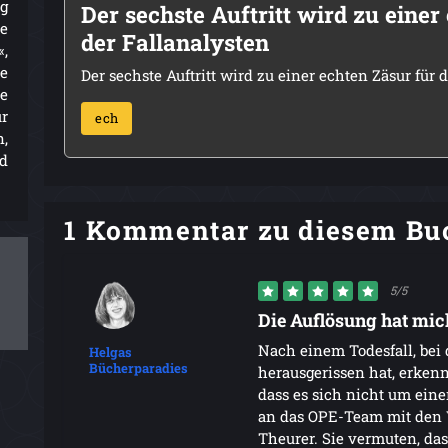
g
Der sechste Auftritt wird zu eine
ie
der Fallanalysten
«,
re
Der sechste Auftritt wird zu einer echten Zäsur für
e
ür
ech
,
d
1 Kommentar zu diesem Bu
5/5
Die Auflösung hat mich
Nach einem Todesfall, bei
Helgas
Bücherparadies
herausgerissen hat, erken
dass es sich nicht um eine
an das OPE-Team mit den V
Theurer. Sie vermuten, da