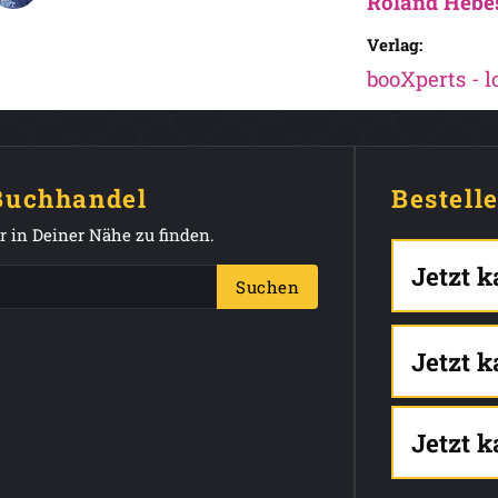
Roland Hebe
Verlag:
booXperts - 
 Buchhandel
Bestell
 in Deiner Nähe zu finden.
Jetzt 
Suchen
Jetzt 
Jetzt 