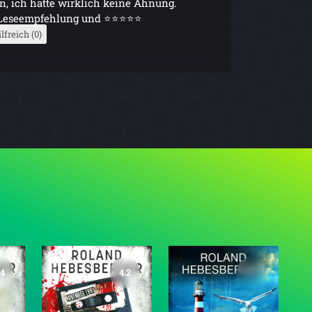
n, ich hatte wirklich keine Ahnung.
re Leseempfehlung und ⭐⭐⭐⭐⭐
lfreich (0)
.4
4.2