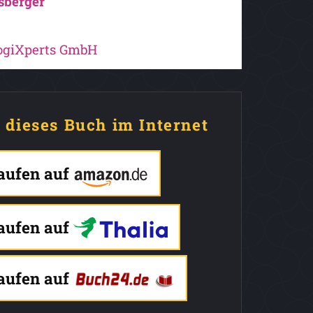
sberger
logiXperts GmbH
e dieses Buch im Internet
kaufen auf
kaufen auf
kaufen auf