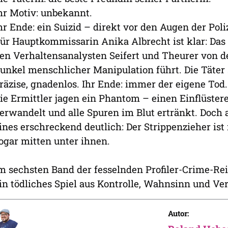
hr Motiv: unbekannt.
hr Ende: ein Suizid – direkt vor den Augen der Poliz
ür Hauptkommissarin Anika Albrecht ist klar: Das
en Verhaltensanalysten Seifert und Theurer von der
unkel menschlicher Manipulation führt. Die Täter 
räzise, gnadenlos. Ihr Ende: immer der eigene Tod.
ie Ermittler jagen ein Phantom – einen Einflüster
erwandelt und alle Spuren im Blut ertränkt. Doch a
ines erschreckend deutlich: Der Strippenzieher ist 
ogar mitten unter ihnen.
m sechsten Band der fesselnden Profiler-Crime-Rei
in tödliches Spiel aus Kontrolle, Wahnsinn und Ve
Autor: