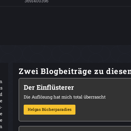
3691400396
Zwei Blogbeiträge zu dies
n
Der Einflüsterer
ls
d
Die Auflösung hat mich total überrascht
ne
s-
Helgas Bücherparadies
re
e
en