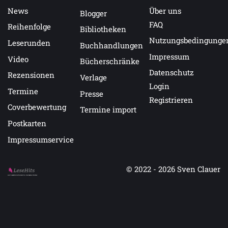
News
Über uns
Blogger
FAQ
Reihenfolge
Bibliotheken
Nutzungsbedingunge
Leserunden
Buchhandlungen
Impressum
Video
Bücherschränke
Datenschutz
Rezensionen
Verlage
Login
Termine
Presse
Registrieren
Coverbewertung
Termine import
Postkarten
Impressumservice
© 2022 - 2026
Sven Clauer
Auf LeseHits.de findest Du die besten Bücher.