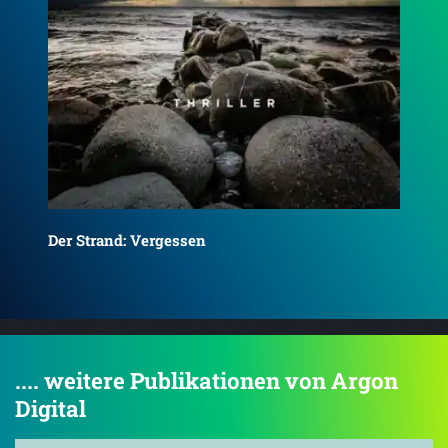
Der Strand: Vermisst
Der
.... weitere Publikationen von Argon
Digital