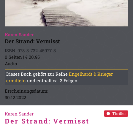
Karen Sander
Der Strand: Vermisst
ISBN: 978-3-732-45977-3
0 Seiten | € 20.95
Audio
Dieses Buch gehört zur Reihe
Engelhardt & Krieger
ermitteln
und enthält ca. 3 Folgen.
Erscheinungsdatum:
30.12.2022
Karen Sander
Thriller
Der Strand: Vermisst