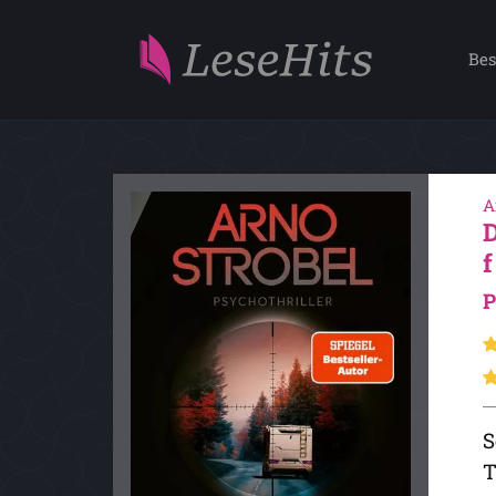
Bes
A
P
S
T