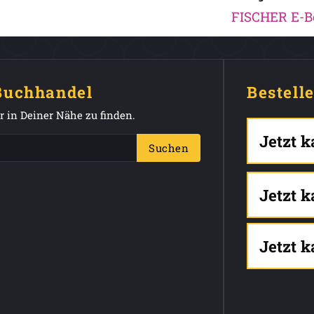
FISCHER E-B
 Buchhandel
Bestell
 in Deiner Nähe zu finden.
Jetzt 
Suchen
Jetzt 
Jetzt 