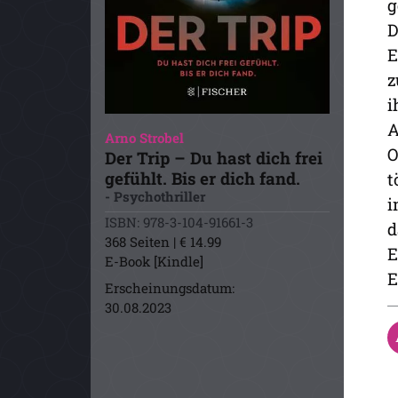
g
D
E
z
i
A
Arno Strobel
O
Der Trip – Du hast dich frei
gefühlt. Bis er dich fand.
t
- Psychothriller
i
ISBN: 978-3-104-91661-3
d
368 Seiten | € 14.99
E
E-Book [Kindle]
E
Erscheinungsdatum:
30.08.2023