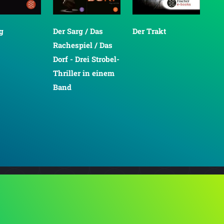
g
Der Sarg / Das
Der Trakt
Der
Rachespiel / Das
We
Dorf - Drei Strobel-
Skr
Thriller in einem
Str
Band
ei