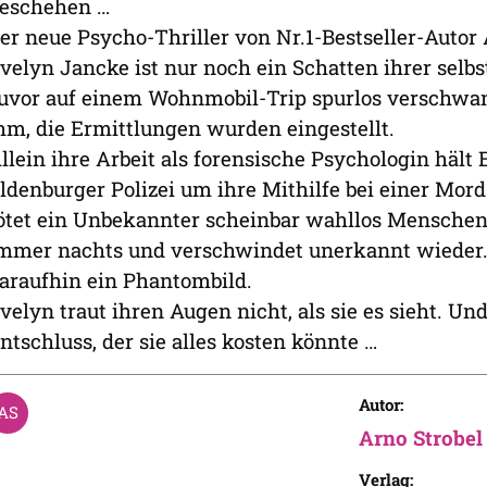
eschehen …
er neue Psycho-Thriller von Nr.1-Bestseller-Autor 
velyn Jancke ist nur noch ein Schatten ihrer selbs
uvor auf einem Wohnmobil-Trip spurlos verschwan
hm, die Ermittlungen wurden eingestellt.
llein ihre Arbeit als forensische Psychologin hält E
ldenburger Polizei um ihre Mithilfe bei einer Mor
ötet ein Unbekannter scheinbar wahllos Mensche
mmer nachts und verschwindet unerkannt wieder. 
araufhin ein Phantombild.
velyn traut ihren Augen nicht, als sie es sieht. Un
ntschluss, der sie alles kosten könnte …
Autor:
Arno Strobel
Verlag: