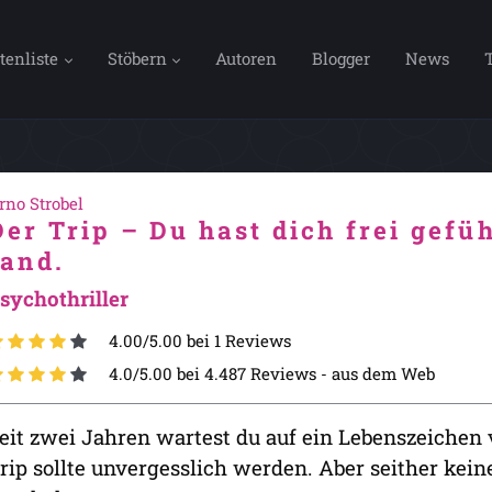
tenliste
Stöbern
Autoren
Blogger
News
rno Strobel
Der Trip – Du hast dich frei gefüh
fand.
sychothriller
4.00/5.00 bei 1 Reviews
4.0/5.00 bei 4.487 Reviews -
aus dem Web
eit zwei Jahren wartest du auf ein Lebenszeichen
rip sollte unvergesslich werden. Aber seither kein