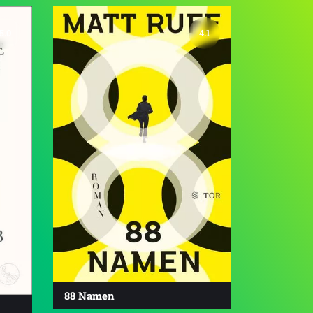
5.0
4.1
88 Namen