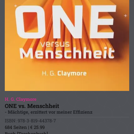
H. G. Claymore
ONE vs. Menschheit
- Mächtige, erzittert vor meiner Effizienz
ISBN: 978-3-819-44378-7
684 Seiten | € 25.99
Buch [Taschenbuch]