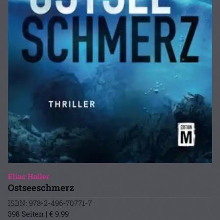
Elias Haller
Ostseeschmerz
ISBN: 978-2-496-70771-7
398 Seiten | € 9.99