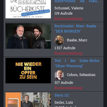
Autor*innen im Fokus:
Folge 2 - Valerie Schussel
Schussel, Valerie
119 Aufrufe
Buchvorstellung
Buchtrailer: Marc Raabe -
"DER MORGEN"
Raabe, Marc
1.517 Aufrufe
Buchvorstellung
Teil 1 der Duke-Reihe
"Ohne Warnung"
Cohen, Sebastian
317 Aufrufe
Buchvorstellung
Stern 111
Seiler, Lutz