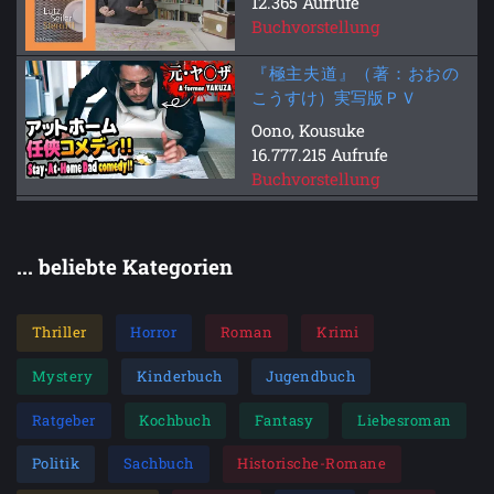
12.365 Aufrufe
Buchvorstellung
『極主夫道』（著：おおの
こうすけ）実写版ＰＶ
Oono, Kousuke
16.777.215 Aufrufe
Buchvorstellung
... beliebte Kategorien
Thriller
Horror
Roman
Krimi
Mystery
Kinderbuch
Jugendbuch
Ratgeber
Kochbuch
Fantasy
Liebesroman
Politik
Sachbuch
Historische-Romane