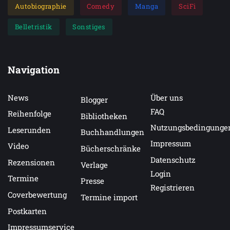
Autobiographie
Comedy
Manga
SciFi
Belletristik
Sonstiges
Navigation
News
Über uns
Blogger
FAQ
Reihenfolge
Bibliotheken
Nutzungsbedingunge
Leserunden
Buchhandlungen
Impressum
Video
Bücherschränke
Datenschutz
Rezensionen
Verlage
Login
Termine
Presse
Registrieren
Coverbewertung
Termine import
Postkarten
Impressumservice