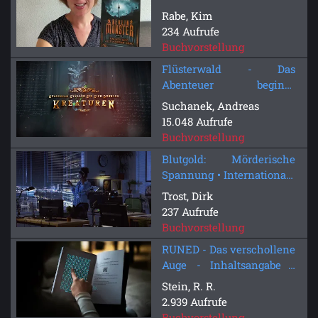
Rabe, Kim
234 Aufrufe
Buchvorstellung
Flüsterwald - Das
Abenteuer beginnt
(Buchtrailer)
Suchanek, Andreas
15.048 Aufrufe
Buchvorstellung
Blutgold: Mörderische
Spannung • Internationale
Schauplätze
Trost, Dirk
237 Aufrufe
Buchvorstellung
RUNED - Das verschollene
Auge - Inhaltsangabe -
Fantasy Buch
Stein, R. R.
2.939 Aufrufe
Buchvorstellung