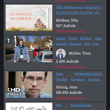
Ulla Mothes im Gespräch |
FLÜCHTIGES GLÜCK | Ulla
Mothes | Bastei Lübbe
Mothes, Ulla
307 Aufrufe
Buchvorstellung
Autor Titus Müller über
seinen Roman »Der letzte
Auftrag« (KGB-Villa)
Müller, Titus
2.456 Aufrufe
Buchvorstellung
DAS VERSPRECHEN
Trailer German Deutsch
(2016)
Söring, Jens
186.592 Aufrufe
Buchvorstellung
Die Bücherkiste -