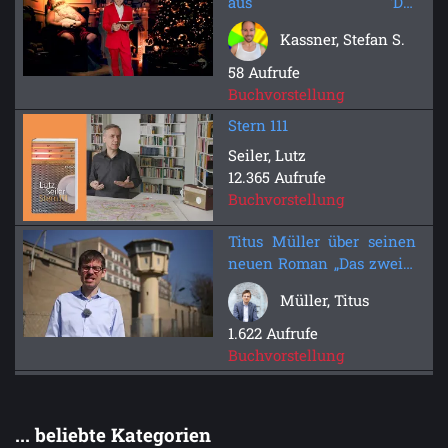
aus 'Die
Weihnachtsagenten'
Kassner, Stefan S.
Ashera Verlag
58 Aufrufe
Buchvorstellung
Stern 111
Seiler, Lutz
12.365 Aufrufe
Buchvorstellung
Titus Müller über seinen
neuen Roman „Das zweite
Geheimnis“
Müller, Titus
1.622 Aufrufe
Buchvorstellung
... beliebte Kategorien