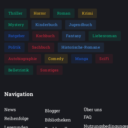
Thriller
Horror
Roman
Krimi
Mystery
Kinderbuch
Jugendbuch
Ratgeber
Kochbuch
Fantasy
Liebesroman
Politik
Sachbuch
Historische-Romane
Autobiographie
Comedy
Manga
SciFi
Belletristik
Sonstiges
Navigation
News
Über uns
Blogger
FAQ
Reihenfolge
Bibliotheken
Nutzungsbedingunge
Leserunden