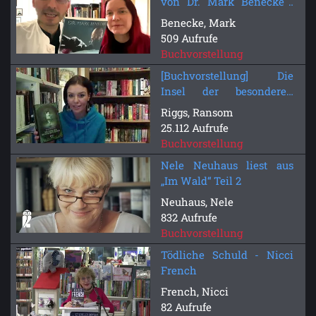
von Dr. Mark Benecke |
Buchvorstellung | Bastei
Benecke, Mark
Lübbe
509 Aufrufe
Buchvorstellung
[Buchvorstellung] Die
Insel der besonderen
Kinder
Riggs, Ransom
25.112 Aufrufe
Buchvorstellung
Nele Neuhaus liest aus
„Im Wald“ Teil 2
Neuhaus, Nele
832 Aufrufe
Buchvorstellung
Tödliche Schuld - Nicci
French
French, Nicci
82 Aufrufe