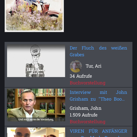
Der Fluch des weißen
Grabes
Tur, Ari
34 Aufrufe
Buchvorstellung
Interview mit John
Grisham zu "Theo Boone
und der unsichtbare
Grisham, John
Zeuge" - Heyne fliegt
1.509 Aufrufe
Buchvorstellung
VIREN FÜR ANFÄNGER