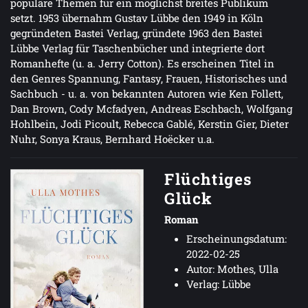
populäre Themen für ein möglichst breites Publikum
setzt. 1953 übernahm Gustav Lübbe den 1949 in Köln
gegründeten Bastei Verlag, gründete 1963 den Bastei
Lübbe Verlag für Taschenbücher und integrierte dort
Romanhefte (u. a. Jerry Cotton). Es erscheinen Titel in
den Genres Spannung, Fantasy, Frauen, Historisches und
Sachbuch - u. a. von bekannten Autoren wie Ken Follett,
Dan Brown, Cody Mcfadyen, Andreas Eschbach, Wolfgang
Hohlbein, Jodi Picoult, Rebecca Gablé, Kerstin Gier, Dieter
Nuhr, Sonya Kraus, Bernhard Hoëcker u.a.
Flüchtiges
Glück
Roman
Erscheinungsdatum:
2022-02-25
Autor: Mothes, Ulla
Verlag: Lübbe