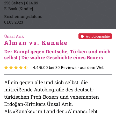
256 Seiten | € 14.99
E-Book [Kindle]
Erscheinungsdatum:
01.03.2023
Ünsal Arik
Autobiographie
Alman vs. Kanake
Der Kampf gegen Deutsche, Türken und mich
selbst | Die wahre Geschichte eines Boxers
4.4/5.00 bei 30 Reviews -
aus dem Web
Allein gegen alle und sich selbst: die
mitreißende Autobiografie des deutsch-
türkischen Profi-Boxers und vehementen
Erdoğan-Kritikers Ünsal Arık.
Als »Kanake« im Land der »Almans« lebt