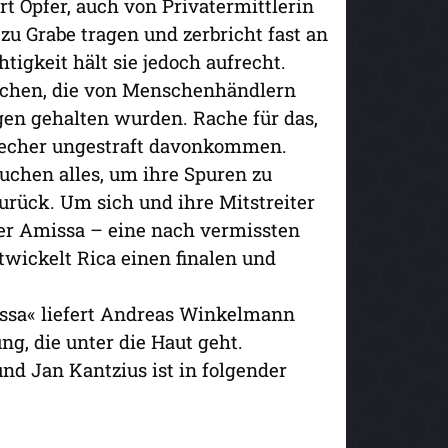
t Opfer, auch von Privatermittlerin
zu Grabe tragen und zerbricht fast an
gkeit hält sie jedoch aufrecht.
dchen, die von Menschenhändlern
en gehalten wurden. Rache für das,
recher ungestraft davonkommen.
uchen alles, um ihre Spuren zu
urück. Um sich und ihre Mitstreiter
er Amissa – eine nach vermissten
wickelt Rica einen finalen und
issa« liefert Andreas Winkelmann
g, die unter die Haut geht.
und Jan Kantzius ist in folgender