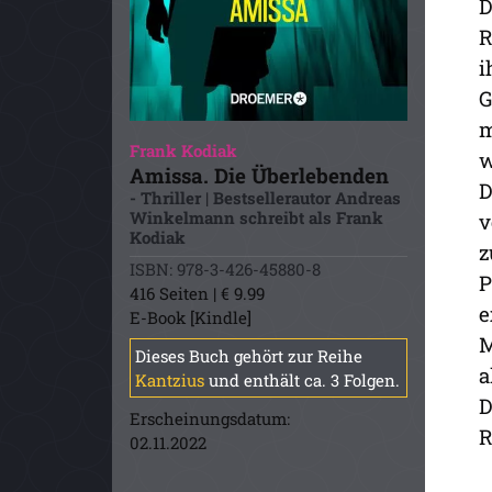
D
R
i
G
m
Frank Kodiak
w
Amissa. Die Überlebenden
D
- Thriller | Bestsellerautor Andreas
Winkelmann schreibt als Frank
v
Kodiak
z
ISBN: 978-3-426-45880-8
P
416 Seiten | € 9.99
e
E-Book [Kindle]
M
Dieses Buch gehört zur Reihe
a
Kantzius
und enthält ca. 3 Folgen.
D
Erscheinungsdatum:
R
02.11.2022