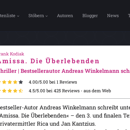
tenliste
Stöbern
Autoren
Blogger
News
rank Kodiak
Amissa. Die Überlebenden
hriller | Bestsellerautor Andreas Winkelmann sch
4.00/5.00 bei 1 Reviews
4.5/5.00 bei 425 Reviews -
aus dem Web
estseller-Autor Andreas Winkelmann schreibt un
Amissa. Die Überlebenden« – den 3. und finalen Tei
rivatermittler Rica und Jan Kantzius.