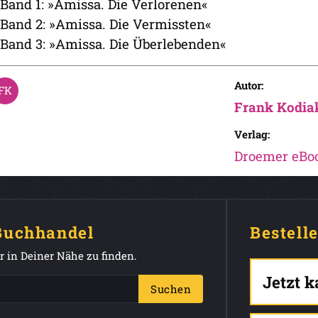
 Band 1: »Amissa. Die Verlorenen«
 Band 2: »Amissa. Die Vermissten«
 Band 3: »Amissa. Die Überlebenden«
Autor:
Frank Kodia
Verlag:
Droemer eBo
 Buchhandel
Bestell
 in Deiner Nähe zu finden.
Jetzt 
Suchen