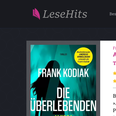
Bes
F
T
B
»
P