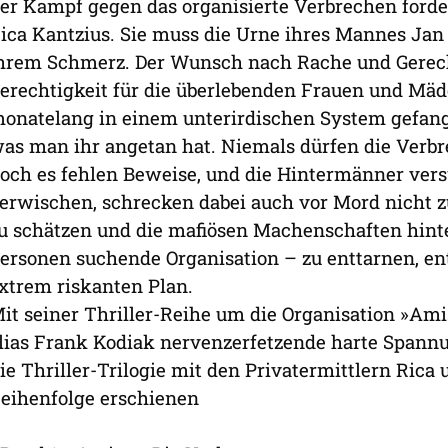
er Kampf gegen das organisierte Verbrechen forder
ica Kantzius. Sie muss die Urne ihres Mannes Jan 
hrem Schmerz. Der Wunsch nach Rache und Gerechti
erechtigkeit für die überlebenden Frauen und Mä
onatelang in einem unterirdischen System gefang
as man ihr angetan hat. Niemals dürfen die Verb
och es fehlen Beweise, und die Hintermänner vers
erwischen, schrecken dabei auch vor Mord nicht z
u schätzen und die mafiösen Machenschaften hint
ersonen suchende Organisation – zu enttarnen, ent
xtrem riskanten Plan.
it seiner Thriller-Reihe um die Organisation »Am
lias Frank Kodiak nervenzerfetzende harte Spannun
ie Thriller-Trilogie mit den Privatermittlern Rica 
eihenfolge erschienen