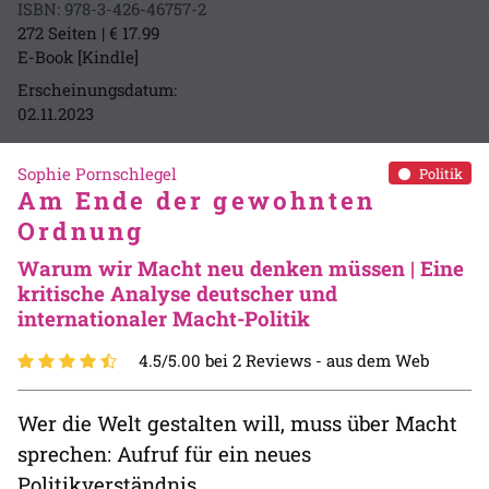
ISBN: 978-3-426-46757-2
272 Seiten | € 17.99
E-Book [Kindle]
Erscheinungsdatum:
02.11.2023
Sophie Pornschlegel
Politik
Am Ende der gewohnten
Ordnung
Warum wir Macht neu denken müssen | Eine
kritische Analyse deutscher und
internationaler Macht-Politik
4.5/5.00 bei 2 Reviews -
aus dem Web
Wer die Welt gestalten will, muss über Macht
sprechen: Aufruf für ein neues
Politikverständnis.