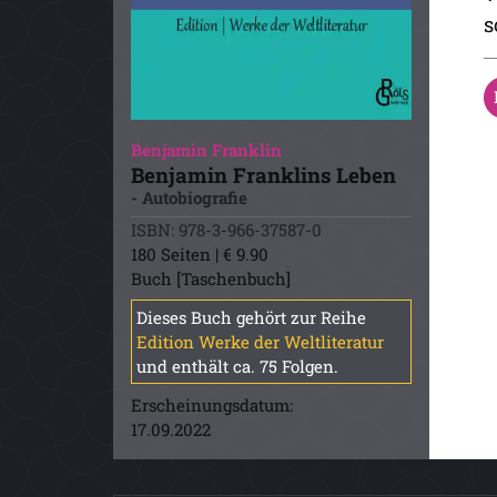
s
Benjamin Franklin
Benjamin Franklins Leben
- Autobiografie
ISBN: 978-3-966-37587-0
180 Seiten | € 9.90
Buch [Taschenbuch]
Dieses Buch gehört zur Reihe
Edition Werke der Weltliteratur
und enthält ca. 75 Folgen.
Erscheinungsdatum:
17.09.2022