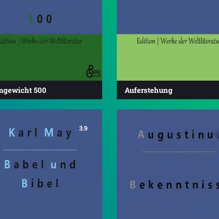
mgewicht 500
Auferstehung
3.9