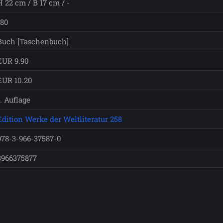
H 22 cm / B 17 cm / -
180
Buch [Taschenbuch]
EUR 9.90
EUR 10.20
1. Auflage
Edition Werke der Weltliteratur 258
978-3-966-37587-0
3966375877