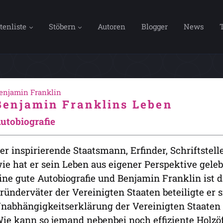
tenliste
Stöbern
Autoren
Blogger
News
enjamin Franklin
Benjamin Franklins Leben
utobiografie
er inspirierende Staatsmann, Erfinder, Schriftstell
ie hat er sein Leben aus eigener Perspektive geleb
ine gute Autobiografie und Benjamin Franklin ist 
ründerväter der Vereinigten Staaten beteiligte er
nabhängigkeitserklärung der Vereinigten Staaten 
ie kann so jemand nebenbei noch effiziente Holz