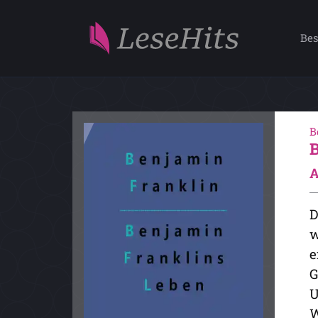
Bes
B
A
D
w
e
G
U
W