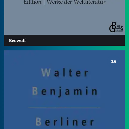
Beowulf
3.6