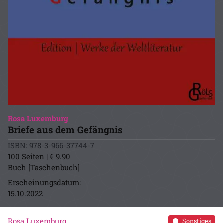
Rosa Luxemburg
Briefe aus dem Gefängnis
ISBN: 978-3-966-37744-7
100 Seiten | € 9.90
Buch [Taschenbuch]
Erscheinungsdatum:
15.10.2022
Rosa Luxemburg
Sonstiges