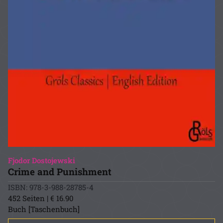
Fjodor Dostojewski
Crime and Punishment
ISBN: 978-3-988-28785-4
452 Seiten | € 16.90
Buch [Taschenbuch]