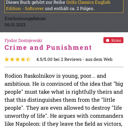
Dieses Buch gehört zur Reihe
Gröls Classics English
Edition - Softcover
und enthält ca. 2 Folgen.
Erscheinungsdatum:
06.01.2023
Fjodor Dostojewski
Krimi
Crime and Punishment
4.5/5.00 bei 2 Reviews -
aus dem Web
Rodion Raskolnikov is young, poor... and
ambitious. He is convinced of the idea that "big
people" must take what is rightfully theirs and
that this distinguishes them from the "little
people". They are even allowed to destroy "life
unworthy of life". He argues with commanders
like Napoleon: if they leave the field as victors,