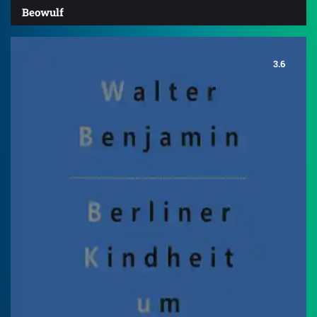
Beowulf
3.6