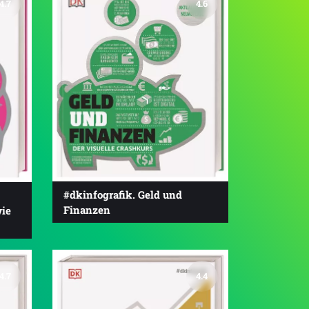
4.7
4.6
#dkinfografik. Geld und
Finanzen
ie
4.7
4.4