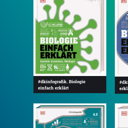
4.8
#dkinfografik. Biologie
#dk
einfach erklärt
erkl
4.5