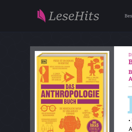
Bes
D
B
A
•
A