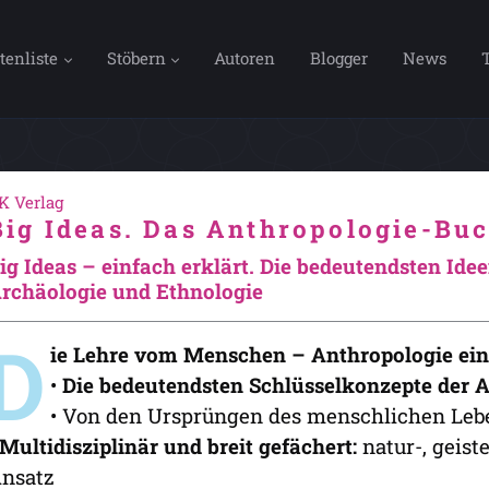
tenliste
Stöbern
Autoren
Blogger
News
K Verlag
Big Ideas. Das Anthropologie-Bu
ig Ideas – einfach erklärt. Die bedeutendsten Id
rchäologie und Ethnologie
D
ie Lehre vom Menschen – Anthropologie ein
•
Die bedeutendsten Schlüsselkonzepte der 
• Von den Ursprüngen des menschlichen Lebe
Multidisziplinär und breit gefächert:
natur-, geist
nsatz