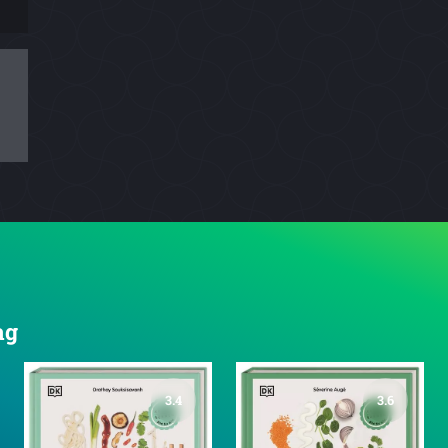
ag
3.4
3.6