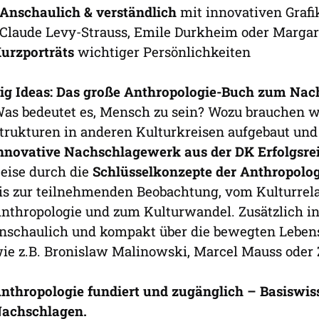
Anschaulich & verständlich
mit innovativen Grafi
 Claude Levy-Strauss, Emile Durkheim oder Marga
urzporträts
wichtiger Persönlichkeiten
ig Ideas: Das große Anthropologie-Buch zum Nac
as bedeutet es, Mensch zu sein? Wozu brauchen wi
trukturen in anderen Kulturkreisen aufgebaut und 
nnovative Nachschlagewerk aus der DK Erfolgsrei
eise durch die
Schlüsselkonzepte der Anthropolog
is zur teilnehmenden Beobachtung, vom Kulturrela
nthropologie und zum Kulturwandel. Zusätzlich i
nschaulich und kompakt über die bewegten Leben
ie z.B. Bronislaw Malinowski, Marcel Mauss oder 
nthropologie fundiert und zugänglich – Basiswis
achschlagen.