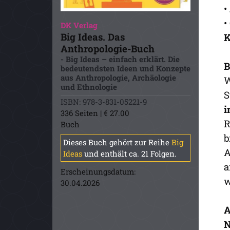
•
•
DK Verlag
Big Ideas. Das
K
Anthropologie-Buch
- Big Ideas – einfach erklärt. Die
B
bedeutendsten Ideen und Konzepte
aus Anthropologie, Archäologie
W
und Ethnologie
S
ISBN: 978-3-831-05221-9
i
336 Seiten | € 27.00
R
Buch
b
Dieses Buch gehört zur Reihe
Big
A
Ideas
und enthält ca. 21 Folgen.
a
Erscheinungsdatum:
w
30.04.2026
A
N