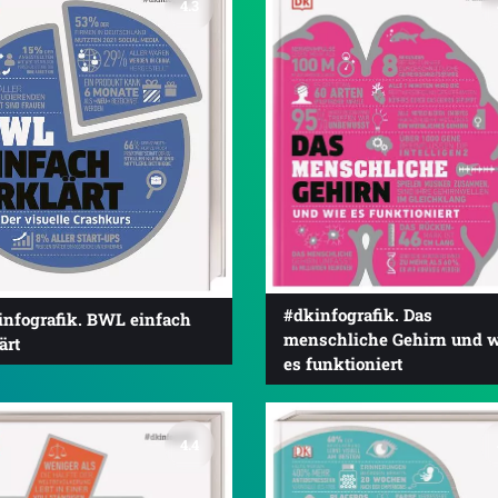
4.3
#dkinfografik. Das
infografik. BWL einfach
menschliche Gehirn und w
ärt
es funktioniert
4.4