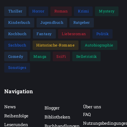
Thriller
Horror
Roman
Krimi
Mystery
Kinderbuch
Jugendbuch
Ratgeber
Kochbuch
Fantasy
Liebesroman
Politik
Sachbuch
Historische-Romane
Autobiographie
Comedy
Manga
SciFi
Belletristik
Sonstiges
Navigation
News
Über uns
Blogger
FAQ
Reihenfolge
Bibliotheken
Nutzungsbedingunge
Leserunden
Buchhandlungen