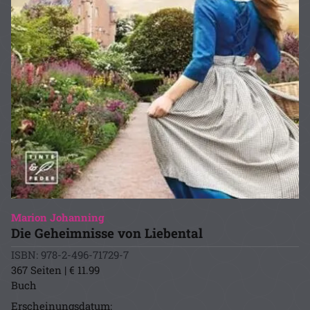
Marion Johanning
Die Geheimnisse von Liebental
ISBN: 978-2-496-71729-7
367 Seiten | € 11.99
Buch
Erscheinungsdatum: