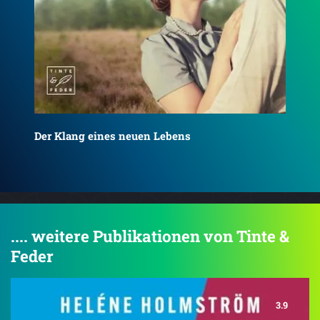
Die Geheimnisse von Liebental
Die
.... weitere Publikationen von Tinte &
Feder
3.9