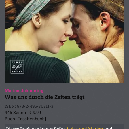
Marion Johanning
Was uns durch die Zeiten trägt
ISBN: 978-2-496-70711-3
445 Seiten | € 9.99
Buch [Taschenbuch]
Dieses Buch gehört zur Reihe
Luise und Marian
und