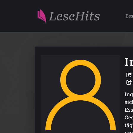
Bes
I
Ing
sic
Ess
Ges
täg
und