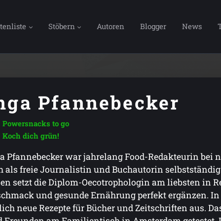
tenliste
Stöbern
Autoren
Blogger
News
nga Pfannebecker
Powersnacks to go
Koch dich grün!
a Pfannebecker war jahrelang Food-Redakteurin bei na
h als freie Journalistin und Buchautorin selbstständig
en setzt die Diplom-Oecotrophologin am liebsten in R
chmack und gesunde Ernährung perfekt ergänzen. In i
lich neue Rezepte für Bücher und Zeitschriften aus. D
 Freunden am Familientisch in Amsterdam getestet. I