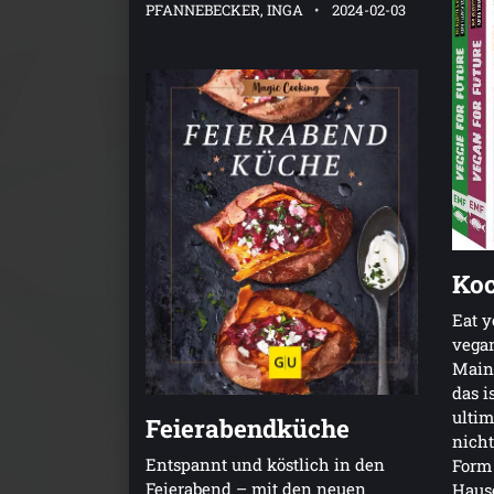
PFANNEBECKER, INGA
2024-02-03
Koc
Eat y
vegan
Main
das i
ulti
Feierabendküche
nicht
Entspannt und köstlich in den
Form 
Feierabend – mit den neuen
Hause