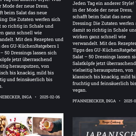
Jeden Tag ein anderer Style!
r Mode der neue Dress,
in der Mode der neue Dress,
ft beim Salat das neue
schafft beim Salat das neue
ing: Die Zutaten werfen sich
Dressing: Die Zutaten werfen 
 so richtig in Schale und
damit so richtig in Schale un
n ganz schnell wie
wirken ganz schnell wie
andelt. Mit den Rezepten und
verwandelt. Mit den Rezepte
s des GU-KüchenRatgebers 1
Tipps des GU-KüchenRatgeber
 – 50 Dressings lassen sich
Salat – 50 Dressings lassen s
köpfe jetzt überraschend
Salatköpfe jetzt überraschend
eitig herausputzen, von
vielseitig herausputzen, von
isch bis knackig, mild bis
klassisch bis knackig, mild bi
tig und feinsäuerlich bis
fruchtig und feinsäuerlich bi
n.
vegan.
NEBECKER, INGA
2025-02-06
PFANNEBECKER, INGA
2025-0