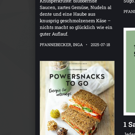
Knusperkruste: blubbernde
Sugo.
Saucen, zartes Gemüse, Nudeln al
PFAN
dente und eine Haube aus
knusprig geschmolzenem Käse –
nichts macht so glücklich wie ein
guter Auflauf.
PFANNEBECKER, INGA
2025-07-18
1 S
Jeden