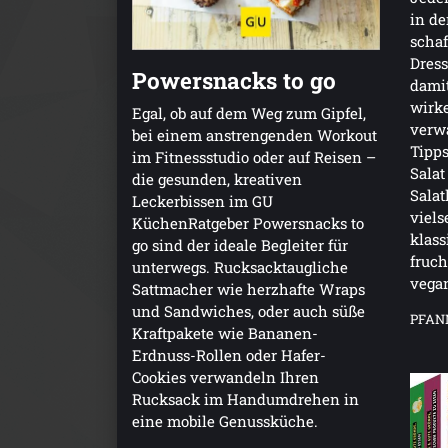
in de
schaf
Dress
Powersnacks to go
damit
wirke
Egal, ob auf dem Weg zum Gipfel,
verw
bei einem anstrengenden Workout
Tipp
im Fitnessstudio oder auf Reisen –
Salat
die gesunden, kreativen
Salat
Leckerbissen im GU
viels
KüchenRatgeber Powersnacks to
klass
go sind der ideale Begleiter für
fruch
unterwegs. Rucksacktaugliche
vega
Sattmacher wie herzhafte Wraps
und Sandwiches, oder auch süße
PFAN
Kraftpakete wie Bananen-
Erdnuss-Rollen oder Hafer-
Cookies verwandeln Ihren
Rucksack im Handumdrehen in
eine mobile Genussküche.