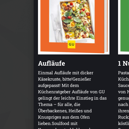
Aufläufe
1 N
Einmal Aufläufe mit dicker
Pasta
Käsekruste, bitte!Genießer
Küche
aufgepasst! Mit dem
Sauce
Küchenratgeber Aufläufe von GU
von N
gelingt der leichte Einstieg in das
genu
Thema – für alle, die
nach 
Überbackenes, Heißes und
ihren
Knuspriges aus dem Ofen
Ruck
lieben.Soulfood mit
köst