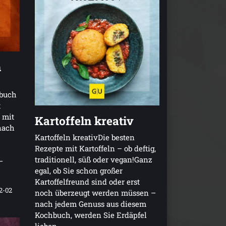
h
hbuch
t
 mit
Kartoffeln kreativ
nach
Kartoffeln kreativDie besten
Rezepte mit Kartoffeln – ob deftig,
traditionell, süß oder vegan!Ganz
–
egal, ob Sie schon großer
Kartoffelfreund sind oder erst
2-02
noch überzeugt werden müssen –
nach jedem Genuss aus diesem
Kochbuch, werden Sie Erdäpfel
lieben.