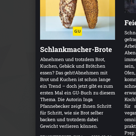
Fei
Schn
gefra
Arbei
Schlankmacher-Brote
Aben
immer
Abnehmen und trotzdem Brot,
sein,
Kuchen, Gebäck und Brötchen
Ofen,
essen? Das geht!Abnehmen mit
komm
Brot und Kuchen ist schon lange
schn
ein Trend – doch jetzt gibt es zum
erwar
ersten Mal ein GU-Buch zu diesem
Koch
Thema. Die Autorin Inga
für 
Pfannebecker zeigt Ihnen Schritt
vegan
für Schritt, wie sie Brot selber
omniv
backen und trotzdem dabei
prakt
Gewicht verlieren können.
Prep 