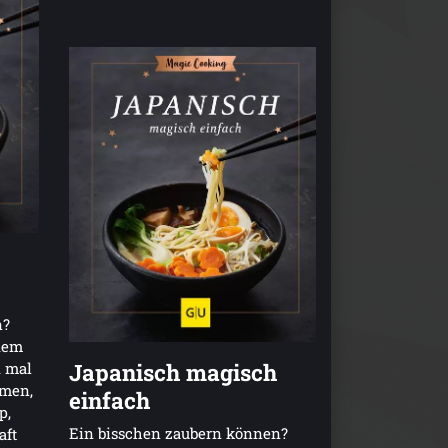
n?
 dem
Japanisch magisch
d mal
amen,
einfach
p,
Ein bisschen zaubern können?
aft