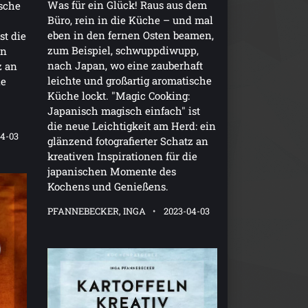
Was für ein Glück! Raus aus dem
ische
Büro, rein in die Küche – und mal
eben in den fernen Osten beamen,
st die
zum Beispiel, schwuppdiwupp,
in
nach Japan, wo eine zauberhaft
z an
leichte und großartig aromatische
ie
Küche lockt. "Magic Cooking:
Japanisch magisch einfach" ist
die neue Leichtigkeit am Herd: ein
04-03
glänzend fotografierter Schatz an
kreativen Inspirationen für die
japanischen Momente des
Kochens und Genießens.
PFANNEBECKER, INGA
2023-04-03