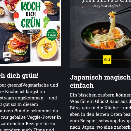
h dich grün!
Japanisch magisch
einfach
our greens!Vegetarische und
e Küche ist längst im
Ein bisschen zaubern könne
stream angekommen – und
Was für ein Glück! Raus aus
st gut so! In diesem
Büro, rein in die Küche – un
mativen Bundle bekommst du
eben in den fernen Osten be
 nur geballte Veggie-Power in
zum Beispiel, schwuppdiwup
zahlreicher Rezepte für zu
nach Japan, wo eine zauberh
, sondern auch Tipps und