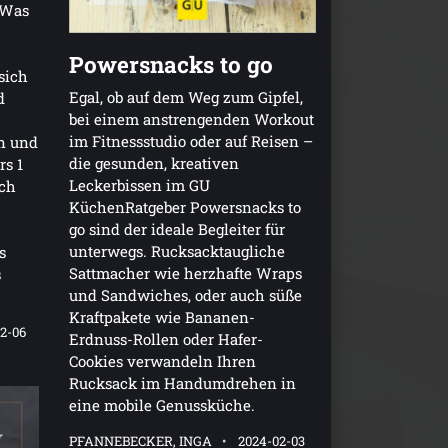
 Was
Powersnacks to go
sich
Egal, ob auf dem Weg zum Gipfel,
d
bei einem anstrengenden Workout
im Fitnessstudio oder auf Reisen –
n und
die gesunden, kreativen
s 1
Leckerbissen im GU
ich
KüchenRatgeber Powersnacks to
go sind der ideale Begleiter für
unterwegs. Rucksacktaugliche
s
Sattmacher wie herzhafte Wraps
s
und Sandwiches, oder auch süße
Kraftpakete wie Bananen-
2-06
Erdnuss-Rollen oder Hafer-
Cookies verwandeln Ihren
Rucksack im Handumdrehen in
eine mobile Genussküche.
PFANNEBECKER, INGA
2024-02-03