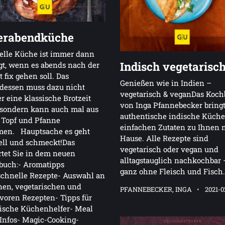
erabendküche
elle Küche ist immer dann
Indisch vegetarisc
gt, wenn es abends nach der
t fix gehen soll. Das
Genießen wie in Indien –
dessen muss dazu nicht
vegetarisch & veganDas Koc
 eine klassische Brotzeit
von Inga Pfannebecker bring
 sondern kann auch mal aus
authentische indische Küche
 Topf und Pfanne
einfachen Zutaten zu Ihnen 
en. Hauptsache es geht
Hause. Alle Rezepte sind
ell und schmeckt!Das
vegetarisch oder vegan und
tet Sie in dem neuen
alltagstauglich nachkochbar 
buch:- Aromatipps
ganz ohne Fleisch und Fisch.
schnelle Rezepte- Auswahl an
en, vegetarischen und
PFANNEBECKER, INGA
2021-0
oren Rezepten- Tipps für
ische Küchenhelfer- Meal
Infos- Magic-Cooking-