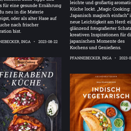
leichte und großartig aromat
s für eine gesunde Ernährung
Küche lockt. „Magic Cooking:
du neu in die Materie
Japanisch magisch einfach“ i
eigst, oder als alter Hase auf
neue Leichtigkeit am Herd: e
uche nach frischer
glänzend fotografierter Schat
ration bist.
kreativen Inspirationen für d
japanischen Momente des
NEBECKER, INGA
2023-08-22
Kochens und Genießens.
PFANNEBECKER, INGA
2023-