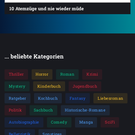
10 Atemzüge und nie wieder müde
... beliebte Kategorien
Thriller
Horror
Roman
Krimi
Mystery
Kinderbuch
Jugendbuch
Ratgeber
Kochbuch
Fantasy
Liebesroman
Politik
Sachbuch
Historische-Romane
Autobiographie
Comedy
Manga
SciFi
Belletristik
Sonstiges