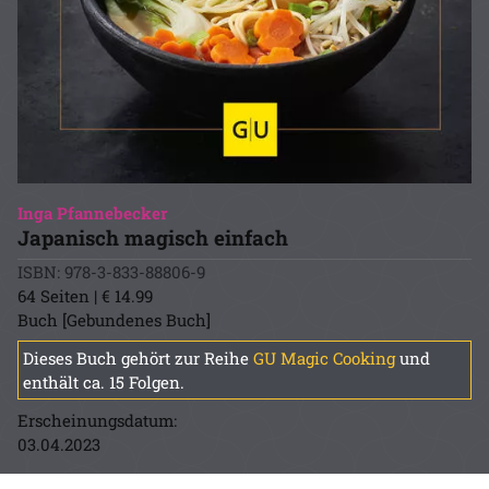
Inga Pfannebecker
Japanisch magisch einfach
ISBN: 978-3-833-88806-9
64 Seiten | € 14.99
Buch [Gebundenes Buch]
Dieses Buch gehört zur Reihe
GU Magic Cooking
und
enthält ca. 15 Folgen.
Erscheinungsdatum:
03.04.2023