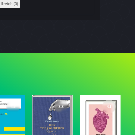
lfreich (0)
4.5
3.3
4.1