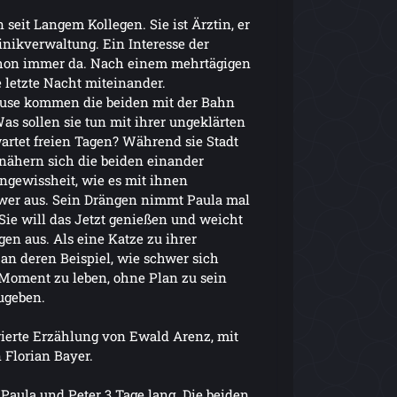
 seit Langem Kollegen. Sie ist Ärztin, er
Klinikverwaltung. Ein Interesse der
hon immer da. Nach einem mehrtägigen
 letzte Nacht miteinander.
ause kommen die beiden mit der Bahn
Was sollen sie tun mit ihrer ungeklärten
rtet freien Tagen? Während sie Stadt
ähern sich die beiden einander
 Ungewissheit, wie es mit ihnen
hwer aus. Sein Drängen nimmt Paula mal
 Sie will das Jetzt genießen und weicht
n aus. Als eine Katze zu ihrer
 an deren Beispiel, wie schwer sich
Moment zu leben, ohne Plan zu sein
ugeben.
strierte Erzählung von Ewald Arenz, mit
 Florian Bayer.
 Paula und Peter 3 Tage lang. Die beiden