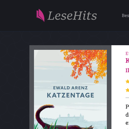
Bes
E
I
P
d
e