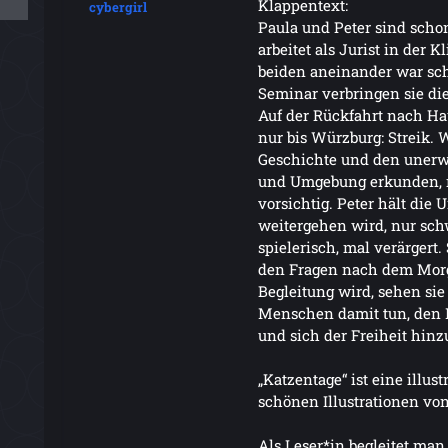
Klappentext:
cybergirl
Paula und Peter sind schon
arbeitet als Jurist in der 
beiden aneinander war sc
Seminar verbringen sie die
Auf der Rückfahrt nach H
nur bis Würzburg: Streik. 
Geschichte und den unerwa
und Umgebung erkunden, n
vorsichtig. Peter hält die
weitergehen wird, nur sc
spielerisch, mal verärgert.
den Fragen nach dem Morge
Begleitung wird, sehen sie
Menschen damit tun, den 
und sich der Freiheit hinz
„Katzentage“ ist eine illu
schönen Illustrationen von
Als Leser*in begleitet man