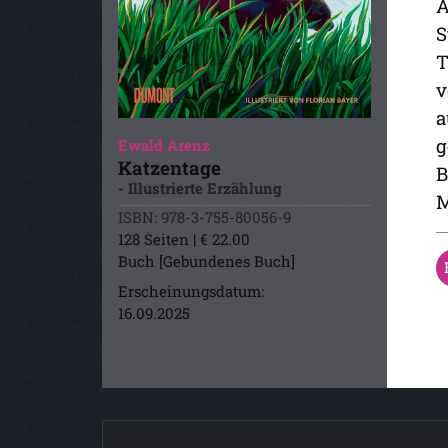
A
S
T
v
a
g
Ewald Arenz
Katzentage
B
- Illustrierte Erzählung
M
ISBN: 978-3-755-80056-9
128 Seiten | € 22.00
Buch [Gebundenes Buch]
Erscheinungsdatum:
16.09.2025