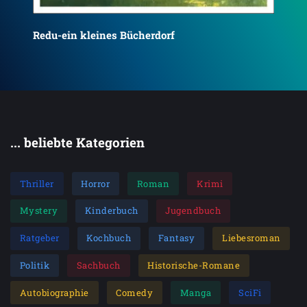
Mor
Redu-ein kleines Bücherdorf
Ro
... beliebte Kategorien
Thriller
Horror
Roman
Krimi
Mystery
Kinderbuch
Jugendbuch
Ratgeber
Kochbuch
Fantasy
Liebesroman
Politik
Sachbuch
Historische-Romane
Autobiographie
Comedy
Manga
SciFi