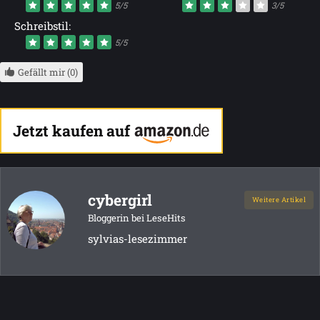
5/5
3/5
Schreibstil:
5/5
Gefällt mir (0)
Jetzt kaufen auf
cybergirl
Weitere Artikel
Bloggerin bei LeseHits
sylvias-lesezimmer