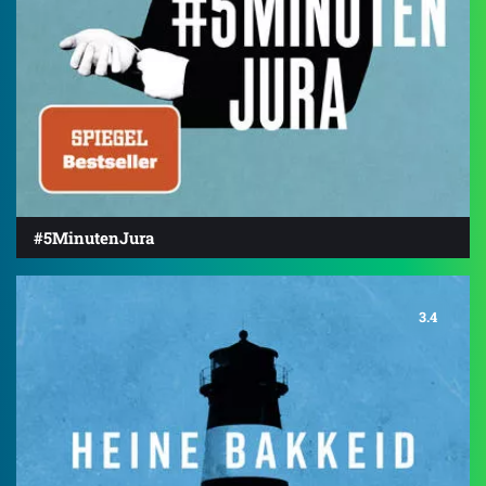
#5MinutenJura
3.4