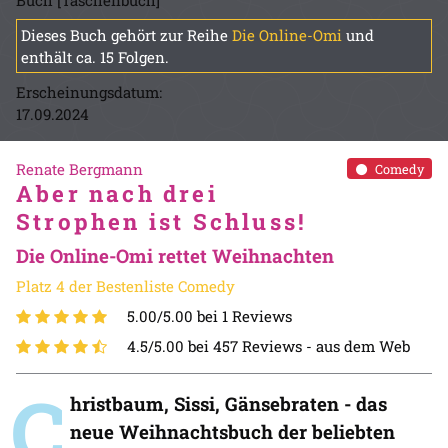
Buch [Taschenbuch]
Dieses Buch gehört zur Reihe
Die Online-Omi
und
enthält ca. 15 Folgen.
Erscheinungsdatum:
17.09.2024
Renate Bergmann
Comedy
Aber nach drei
Strophen ist Schluss!
Die Online-Omi rettet Weihnachten
Platz 4 der Bestenliste Comedy
5.00/5.00 bei 1 Reviews
4.5/5.00 bei 457 Reviews -
aus dem Web
C
hristbaum, Sissi, Gänsebraten - das
neue Weihnachtsbuch der beliebten