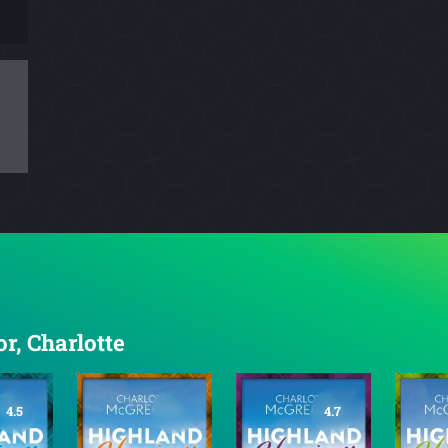
r, Charlotte
4.5
4.7