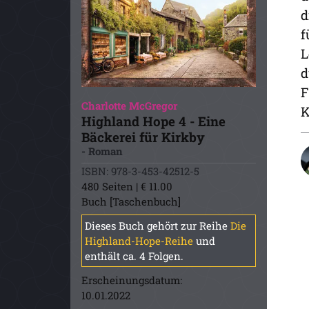
d
f
L
d
F
Charlotte McGregor
K
Highland Hope 4 - Eine
Bäckerei für Kirkby
- Roman
ISBN: 978-3-453-42512-5
480 Seiten | € 11.00
Buch [Taschenbuch]
Dieses Buch gehört zur Reihe
Die
Highland-Hope-Reihe
und
enthält ca. 4 Folgen.
Erscheinungsdatum:
10.01.2022