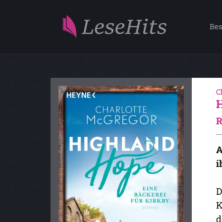
Bes
C
A
i
D
K
d