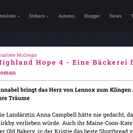
tenliste
Stöbern
Autoren
Blogger
News
harlotte McGregor
Highland Hope 4 - Eine Bäckerei 
Roman
nnabel bringt das Herz von Lennox zum Klingen 
hre Träume
ie Landärztin Anna Campbell hätte nie gedacht, das
irkby verlieben würde. Auch ihr Maine-Coon-Kater
er Old Bakery, in der Kristie das beste Shortbread v