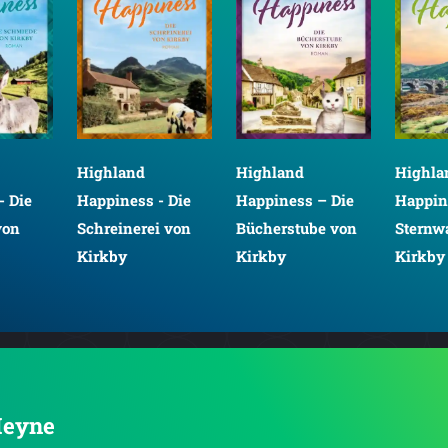
Highland
Highland
Highla
- Die
Happiness - Die
Happiness – Die
Happin
von
Schreinerei von
Bücherstube von
Sternw
Kirkby
Kirkby
Kirkby
 Heyne