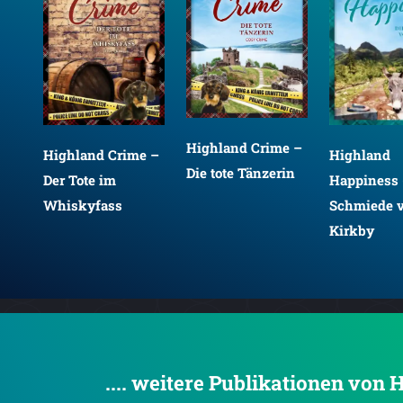
Highland Crime –
 -
Highland Crime –
Highland
Die tote Tänzerin
Der Tote im
Happiness 
Whiskyfass
Schmiede 
Kirkby
.... weitere Publikationen von