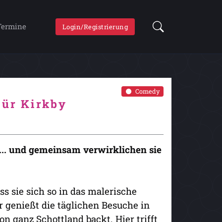
Termine
Login/Registrierung
Comedy
für Kirkby
... und gemeinsam verwirklichen sie
s sie sich so in das malerische
 genießt die täglichen Besuche in
on ganz Schottland backt. Hier trifft