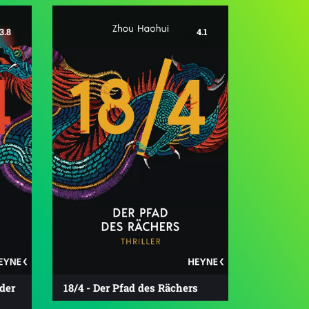
3.8
4.1
der
18/4 - Der Pfad des Rächers